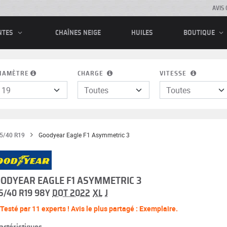
AVIS 
CHAÎNES NEIGE
HUILES
NTES
BOUTIQUE
IAMÈTRE
CHARGE
VITESSE
5/40 R19
Goodyear Eagle F1 Asymmetric 3
ODYEAR EAGLE F1 ASYMMETRIC 3
5/40 R19 98Y
DOT 2022
XL
J
Testé par 11 experts ! Avis le plus partagé : Exemplaire.
actéristiques