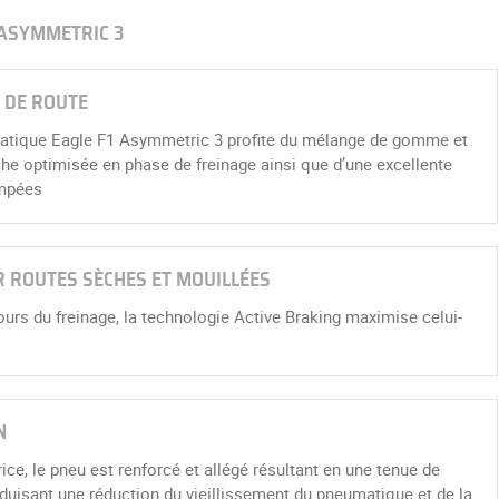
 ASYMMETRIC 3
 DE ROUTE
atique Eagle F1 Asymmetric 3 profite du mélange de gomme et
che optimisée en phase de freinage ainsi que d’une excellente
empées
R ROUTES SÈCHES ET MOUILLÉES
urs du freinage, la technologie Active Braking maximise celui-
N
ce, le pneu est renforcé et allégé résultant en une tenue de
induisant une réduction du vieillissement du pneumatique et de la