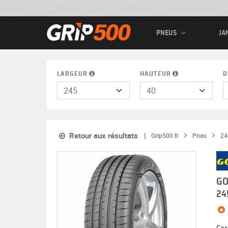
PNEUS
JA
LARGEUR
HAUTEUR
D
Retour aux résultats
Grip500.fr
Pneu
24
GO
24
Car