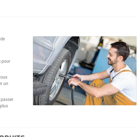
 de
s pour
vous
er un
 passer
 plus