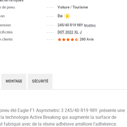
e de pneu
----
Voiture / Tourisme
son
----
Été
ension
----
245/40 R19 98Y
Modifier
ificités
----
DOT 2022
XL
J
 clients
----
260 Avis
MONTAGE
SÉCURITÉ
ce pneu été Eagle F1 Asymmetric 3 245/40 R19 98Y. présente une
 la technologie Active Breaking qui augmente la surface de
 fabriqué avec de la résine adhésive améliore l'adhérence.