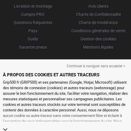
Livraison et montage
Avis clients
Compte PRO
Charte de Confidentialité
Questions fréquentes
Charte de modération
Pays
Conditions générales de vente
Guide
Gestion des cookies
Garantie pneus
Mentions légales
Continuer à naviguer sans accepter >
À PROPOS DES COOKIES ET AUTRES TRACEURS
Grip500.fr (GRIP500) et ses partenaires (Google, Hotjar, Microsoft) utilisent
des témoins de connexion (cookies) et autres traceurs (webstorage) pour
assurer le bon fonctionnement du site, faciliter votre navigation, réaliser des
mesures statistiques et personnaliser ses campagnes publicitaires. Les
cookies et autres traceurs stockés sur votre terminal sont susceptibles de
contenir des données à caractère personnel. Aussi, nous ne déposons
aucun cookie ou autre traceur sans votre consentement libre et éclairé à
l’exception de ceux indispensables pour le fonctionnement du site. Nous
conservons votre choix pendant 6 mois. Vous pouvez retirer votre