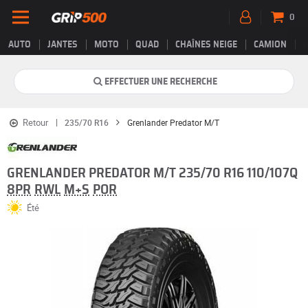
0
AUTO
JANTES
MOTO
QUAD
CHAÎNES NEIGE
CAMION
EFFECTUER UNE RECHERCHE
Retour
235/70 R16
Grenlander Predator M/T
GRENLANDER PREDATOR M/T 235/70 R16 110/107Q
8PR
RWL
M+S
POR
Été