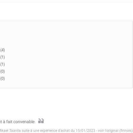
(4)
(1)
(1)
(0)
(0)
ut à fait convenable.
Mikael Taavila suite à une expérience d'achat du 15/01/2023
-
voir l'original (finnois)