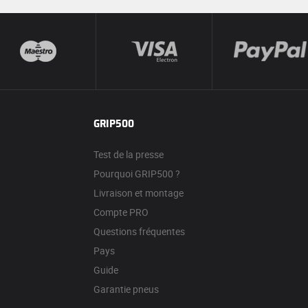
GRIP500
Test de la presse
Pourquoi GRIP500 ?
Livraison et montage
Compte PRO
Questions fréquentes
Pays
Guide
Garantie pneus