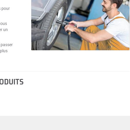
s pour
vous
er un
 passer
 plus
RODUITS