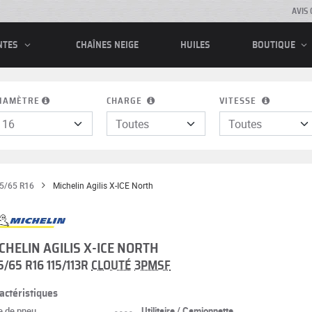
AVIS 
CHAÎNES NEIGE
HUILES
NTES
BOUTIQUE
IAMÈTRE
CHARGE
VITESSE
5/65 R16
Michelin Agilis X-ICE North
CHELIN AGILIS X-ICE NORTH
5/65 R16 115/113R
CLOUTÉ
3PMSF
actéristiques
e de pneu
----
Utilitaire / Camionnette