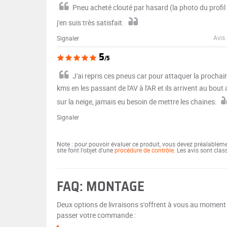
Pneu acheté clouté par hasard (la photo du profil n
j'en suis très satisfait.
Avis 
Signaler
5
/5
J'ai repris ces pneus car pour attaquer la prochai
kms en les passant de l'AV à l'AR et ils arrivent au bo
sur la neige, jamais eu besoin de mettre les chaines.
Signaler
Note : pour pouvoir évaluer ce produit, vous devez préalablem
site font l'objet d'une
procédure de contrôle
. Les avis sont cla
FAQ: MONTAGE
Deux options de livraisons s'offrent à vous au moment
passer votre commande :