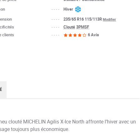
son
----
Hiver
ension
----
235/65 R16 115/113R
Modifier
ificités
----
Clouté
3PMSF
 clients
----
6 Avis
É
pneu clouté MICHELIN Agilis X-Ice North affronte l’hiver avec un
sage toujours plus économique.