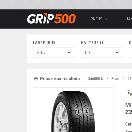
PNEUS
JA
LARGEUR
HAUTEUR
D
Retour aux résultats
Grip500.fr
Pneu
23
MI
23
Car
Typ