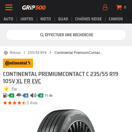
0
AUTO
JANTES
MOTO
QUAD
CHAÎNES NEIGE
CAMION
EFFECTUER UNE RECHERCHE
Retour
235/55 R19
Continental PremiumContact C
CONTINENTAL PREMIUMCONTACT C 235/55 R19
105V
XL
FR
EVC
Été
71 db
A
B
B
3 Avis