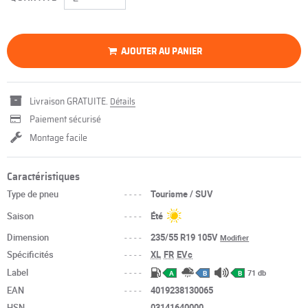
AJOUTER AU PANIER
Livraison GRATUITE.
Détails
Paiement sécurisé
Montage facile
Caractéristiques
Type de pneu
----
Tourisme / SUV
Saison
----
Été
Dimension
----
235/55 R19 105V
Modifier
Spécificités
----
XL
FR
EVc
Label
----
71 db
A
B
B
EAN
----
4019238130065
HSN
----
03141640000