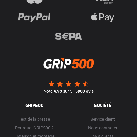
Note
4.93
sur
5
|
5900
avis
GRIP500
SOCIÉTÉ
Test de la presse
Service client
Pourquoi GRIP500 ?
Nous contacter
Livraison et montage
Avis clients