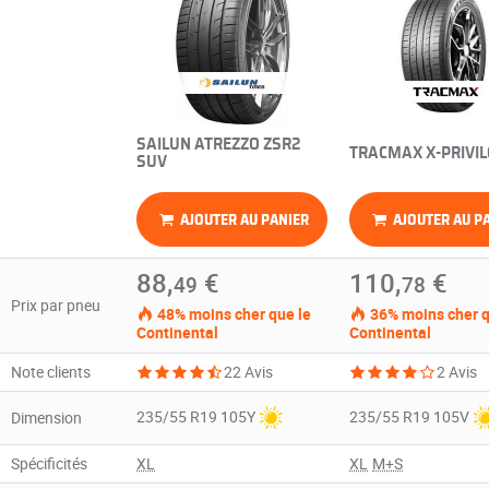
SAILUN ATREZZO ZSR2
TRACMAX X-PRIVIL
SUV
AJOUTER AU PANIER
AJOUTER AU P
88,
€
110,
€
49
78
Prix par pneu
48% moins cher que le
36% moins cher q
Continental
Continental
Note clients
22 Avis
2 Avis
235/55 R19 105Y
235/55 R19 105V
Dimension
Spécificités
XL
XL
M+S