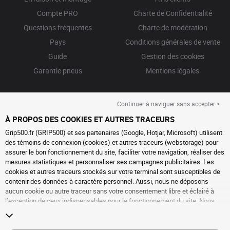
Compte PRO
Charte de Confidentialité
Questions fréquentes
Charte de modération
Pays
Conditions générales de vente
Guide
Gestion des cookies
Garantie pneus
Mentions légales
Continuer à naviguer sans accepter >
À PROPOS DES COOKIES ET AUTRES TRACEURS
Grip500.fr (GRIP500) et ses partenaires (Google, Hotjar, Microsoft) utilisent
des témoins de connexion (cookies) et autres traceurs (webstorage) pour
assurer le bon fonctionnement du site, faciliter votre navigation, réaliser des
mesures statistiques et personnaliser ses campagnes publicitaires. Les
cookies et autres traceurs stockés sur votre terminal sont susceptibles de
contenir des données à caractère personnel. Aussi, nous ne déposons
aucun cookie ou autre traceur sans votre consentement libre et éclairé à
l’exception de ceux indispensables pour le fonctionnement du site. Nous
conservons votre choix pendant 6 mois. Vous pouvez retirer votre
consentement à tout moment en vous rendant sur la
page cookies et autres