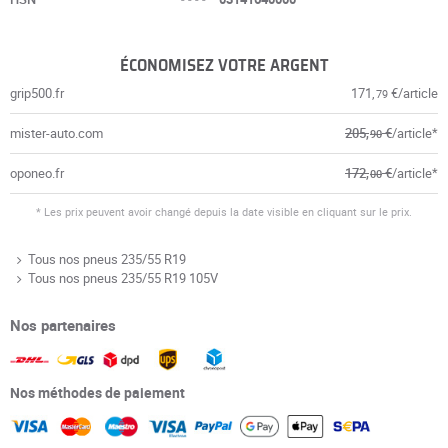
ÉCONOMISEZ VOTRE ARGENT
grip500.fr
171,
€/article
79
mister-auto.com
205,
€
/article*
90
oponeo.fr
172,
€
/article*
00
* Les prix peuvent avoir changé depuis la date visible en cliquant sur le prix.
Tous nos pneus 235/55 R19
Tous nos pneus 235/55 R19 105V
Nos partenaires
Nos méthodes de paiement