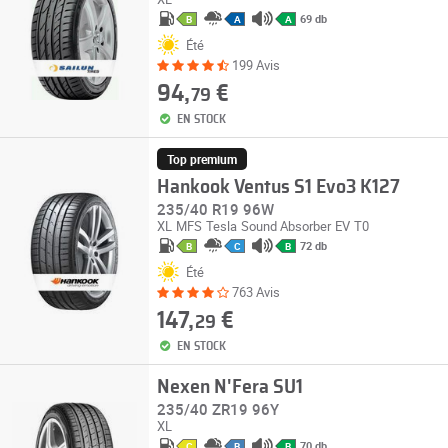
69 db
B
A
A
Été
199 Avis
94,
€
79
EN STOCK
Top premium
Hankook Ventus S1 Evo3 K127
235/40 R19 96W
XL
MFS
Tesla
Sound Absorber
EV
T0
72 db
B
C
B
Été
763 Avis
147,
€
29
EN STOCK
Nexen N'Fera SU1
235/40 ZR19 96Y
XL
70 db
C
B
B