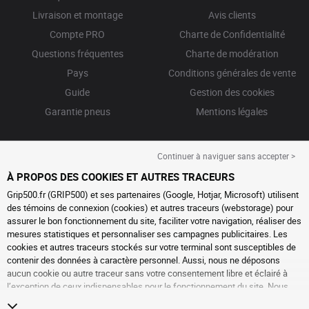
Livraison et montage
Avis clients
Compte PRO
Charte de Confidentialité
Questions fréquentes
Charte de modération
Pays
Conditions générales de vente
Guide
Gestion des cookies
Garantie pneus
Mentions légales
Continuer à naviguer sans accepter >
À PROPOS DES COOKIES ET AUTRES TRACEURS
Grip500.fr (GRIP500) et ses partenaires (Google, Hotjar, Microsoft) utilisent
des témoins de connexion (cookies) et autres traceurs (webstorage) pour
assurer le bon fonctionnement du site, faciliter votre navigation, réaliser des
mesures statistiques et personnaliser ses campagnes publicitaires. Les
cookies et autres traceurs stockés sur votre terminal sont susceptibles de
contenir des données à caractère personnel. Aussi, nous ne déposons
aucun cookie ou autre traceur sans votre consentement libre et éclairé à
l’exception de ceux indispensables pour le fonctionnement du site. Nous
conservons votre choix pendant 6 mois. Vous pouvez retirer votre