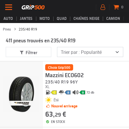
0
AUTO
JANTES
MOTO
QUAD
CHAÎNES NEIGE
CAMION
Pneu
235/40 R19
411 pneus trouvés en 235/40 R19
Filtrer
Choix Grip500
Mazzini ECO602
235/40 R19 96Y
XL
72 db
C
B
B
Été
Nouvel arrivage
63,
€
29
EN STOCK