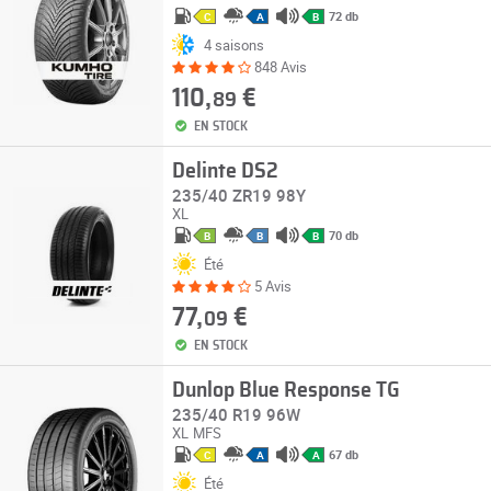
72 db
C
A
B
4 saisons
848 Avis
110,
€
89
EN STOCK
Delinte DS2
235/40 ZR19 98Y
XL
70 db
B
B
B
Été
5 Avis
77,
€
09
EN STOCK
Dunlop Blue Response TG
235/40 R19 96W
XL
MFS
67 db
C
A
A
Été