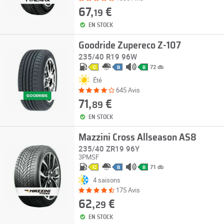
67,
€
19
EN STOCK
Goodride Zupereco Z-107
235/40 R19 96W
72 db
C
B
B
Été
645 Avis
71,
€
89
EN STOCK
Mazzini Cross Allseason AS8
235/40 ZR19 96Y
3PMSF
71 db
C
B
B
4 saisons
175 Avis
62,
€
29
EN STOCK