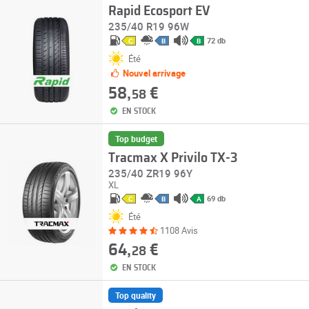
Rapid Ecosport EV
235/40 R19 96W
72 db
C
B
B
Été
Nouvel arrivage
58,
€
58
EN STOCK
Top budget
Tracmax X Privilo TX-3
235/40 ZR19 96Y
XL
69 db
C
B
A
Été
1108 Avis
64,
€
28
EN STOCK
Top quality