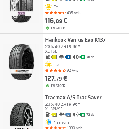
Été
495 Avis
116,
€
89
EN STOCK
Hankook Ventus Evo K137
235/40 ZR19 96Y
XL
FSL
70 db
C
A
B
Été
92 Avis
127,
€
79
EN STOCK
Tracmax A/S Trac Saver
235/40 ZR19 96Y
XL
3PMSF
72 db
C
B
B
4 saisons
1330 Avis