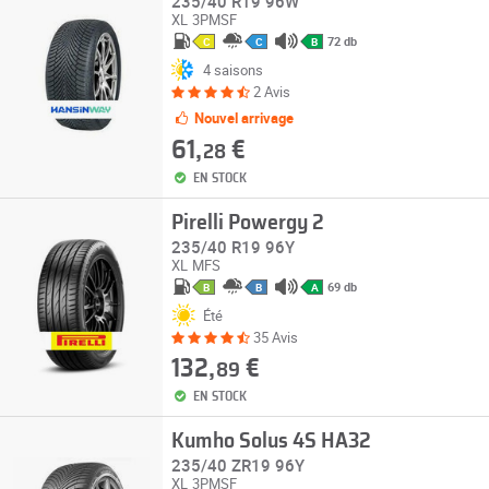
235/40 R19 96W
XL
3PMSF
72 db
C
C
B
4 saisons
2 Avis
Nouvel arrivage
61,
€
28
EN STOCK
Pirelli Powergy 2
235/40 R19 96Y
XL
MFS
69 db
B
B
A
Été
35 Avis
132,
€
89
EN STOCK
Kumho Solus 4S HA32
235/40 ZR19 96Y
XL
3PMSF