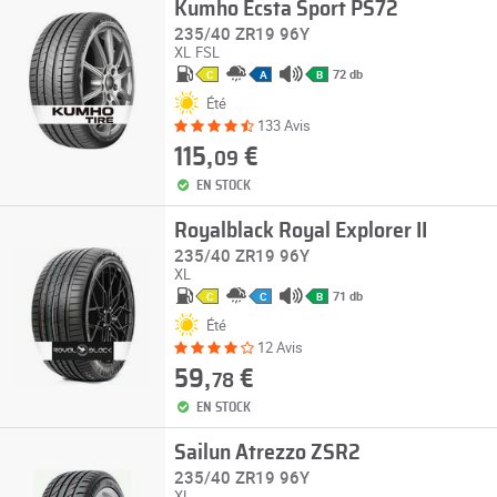
Kumho Ecsta Sport PS72
235/40 ZR19 96Y
XL
FSL
72 db
C
A
B
Été
133 Avis
115,
€
09
EN STOCK
Royalblack Royal Explorer II
235/40 ZR19 96Y
XL
71 db
C
C
B
Été
12 Avis
59,
€
78
EN STOCK
Sailun Atrezzo ZSR2
235/40 ZR19 96Y
XL