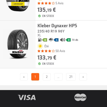
5 Avis
135,
€
19
EN STOCK
Kleber Dynaxer HP5
235/40 R19 96Y
XL
70 db
B
A
B
Été
50 Avis
133,
€
79
EN STOCK
«
1
2
…
21
»