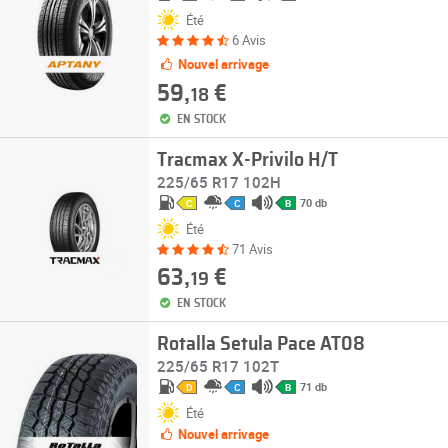
Été
6 Avis
Nouvel arrivage
59,
€
18
EN STOCK
Tracmax X-Privilo H/T
225/65 R17 102H
70 db
C
C
B
Été
71 Avis
63,
€
19
EN STOCK
Rotalla Setula Pace AT08
225/65 R17 102T
71 db
D
C
B
Été
Nouvel arrivage