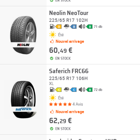
EN STOCK
Neolin NeoTour
225/65 R17 102H
71 db
D
B
B
Été
Nouvel arrivage
60,
€
49
EN STOCK
Saferich FRC66
225/65 R17 106H
XL
72 db
C
C
B
Été
4 Avis
Nouvel arrivage
62,
€
29
EN STOCK