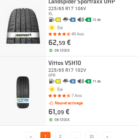
Landspider Sportraxx UHP
225/65 R17 106V
XL
72 db
C
B
B
Été
49 Avis
62,
€
59
EN STOCK
Vittos VSH10
225/65 R17 102V
6PR
71 db
C
B
B
Été
7 Avis
Nouvel arrivage
61,
€
09
EN STOCK
«
1
2
…
33
»