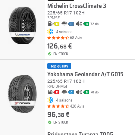
Michelin CrossClimate 3
225/65 R17 102H
3PMSF
72 db
C
B
B
4 saisons
68 Avis
126,
€
68
EN STOCK
Top quality
Yokohama Geolandar A/T G015
225/65 R17 102H
RPB
3PMSF
70 db
E
C
B
4 saisons
428 Avis
96,
€
38
EN STOCK
Bridgestone Turanza T005