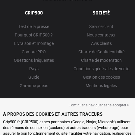
GRIP500
SOCIÉTÉ
Test de la presse
Service client
Pourquoi GRIP500 ?
Nous contacter
Livraison et montage
Avis clients
Compte PRO
Charte de Confidentialité
Questions fréquentes
Charte de modération
Pays
Conditions générales de vente
Guide
Gestion des cookies
Garantie pneus
Mentions légales
Continuer à naviguer sans accepter >
À PROPOS DES COOKIES ET AUTRES TRACEURS
Grip500.fr (GRIP500) et ses partenaires (Google, Hotjar, Microsoft) utilisent
des témoins de connexion (cookies) et autres traceurs (webstorage) pour
assurer le bon fonctionnement du site, faciliter votre navigation, réaliser des