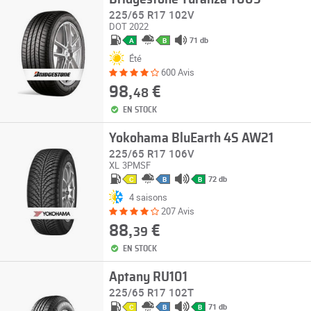
225/65 R17 102V
DOT 2022
71 db
A
B
Été
600 Avis
98,
€
48
EN STOCK
Yokohama BluEarth 4S AW21
225/65 R17 106V
XL
3PMSF
72 db
C
B
B
4 saisons
207 Avis
88,
€
39
EN STOCK
Aptany RU101
225/65 R17 102T
71 db
C
B
B