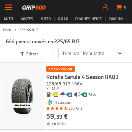
0
AUTO
JANTES
MOTO
QUAD
CHAÎNES NEIGE
CAMION
Pneu
225/65 R17
644 pneus trouvés en 225/65 R17
Filtrer
Choix Grip500
Rotalla Setula 4 Season RA03
225/65 R17 106V
XL
M+S
72 db
C
B
B
4 saisons
268 Avis
59,
€
39
EN STOCK