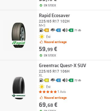
EN STOCK
Rapid Ecosaver
225/65 R17 102H
M+S
71 db
D
C
B
Été
Nouvel arrivage
59,
€
99
EN STOCK
Greentrac Quest-X SUV
225/65 R17 106H
XL
72 db
C
C
B
Été
1 Avis
Nouvel arrivage
69,
€
68