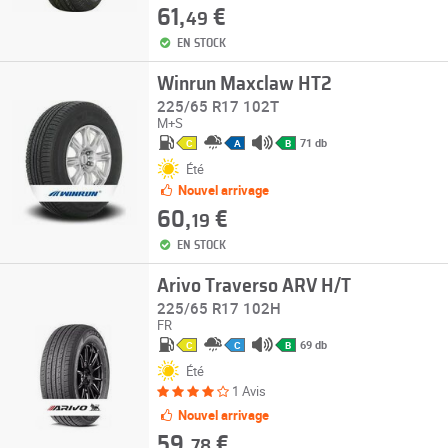
61,
€
49
EN STOCK
Winrun Maxclaw HT2
225/65 R17 102T
M+S
71 db
C
A
B
Été
Nouvel arrivage
60,
€
19
EN STOCK
Arivo Traverso ARV H/T
225/65 R17 102H
FR
69 db
C
C
B
Été
1 Avis
Nouvel arrivage
59,
€
78