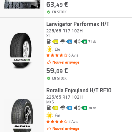
63,
€
49
EN STOCK
Lanvigator Performax H/T
225/65 R17 102H
XL
71 db
C
C
B
Été
6 Avis
Nouvel arrivage
59,
€
09
EN STOCK
Rotalla Enjoyland H/T RF10
225/65 R17 102H
M+S
70 db
C
C
B
Été
8 Avis
Nouvel arrivage