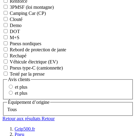
Renforcé
3PMSF (loi montagne)
Camping Car (CP)
Clouté
Demo
DOT
M+S
Pneus nordiques
Rebord de protection de jante
Rechapé
Véhicule électrique (EV)
Pneus type-C (camionnette)
Testé par la presse
Avis clients
et plus
et plus
Équipement d’origine
Tous
Retour aux résultats
Retour
Grip500.fr
Pneu