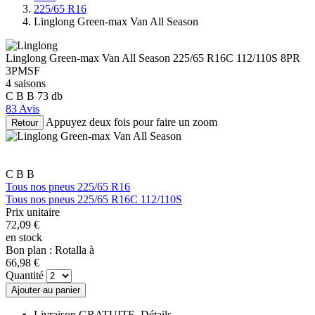
225/65 R16
Linglong Green-max Van All Season
Linglong Green-max Van All Season 225/65 R16C 112/110S
8PR
3PMSF
4 saisons
C
B
B
73 db
83 Avis
Appuyez deux fois pour faire un zoom
Retour
C
B
B
Tous nos pneus 225/65 R16
Tous nos pneus 225/65 R16C 112/110S
Prix unitaire
72,
09
€
en stock
Bon plan : Rotalla à
66,
98
€
Quantité
Ajouter au panier
Livraison GRATUITE.
Détails