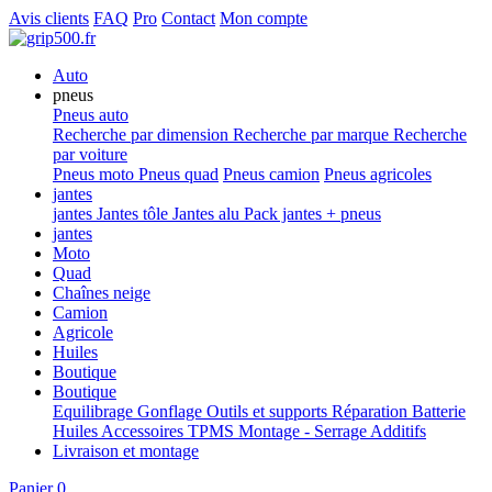
Avis clients
FAQ
Pro
Contact
Mon compte
Auto
pneus
Pneus auto
Recherche par dimension
Recherche par marque
Recherche
par voiture
Pneus moto
Pneus quad
Pneus camion
Pneus agricoles
jantes
jantes
Jantes tôle
Jantes alu
Pack jantes + pneus
jantes
Moto
Quad
Chaînes neige
Camion
Agricole
Huiles
Boutique
Boutique
Equilibrage
Gonflage
Outils et supports
Réparation
Batterie
Huiles
Accessoires
TPMS
Montage - Serrage
Additifs
Livraison et montage
Panier
0