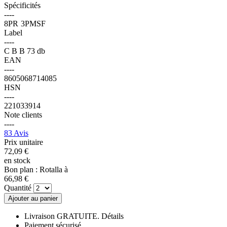
Spécificités
----
8PR
3PMSF
Label
----
C
B
B
73 db
EAN
----
8605068714085
HSN
----
221033914
Note clients
----
83 Avis
Prix unitaire
72,
09
€
en stock
Bon plan : Rotalla à
66,
98
€
Quantité
Ajouter au panier
Livraison GRATUITE.
Détails
Paiement sécurisé