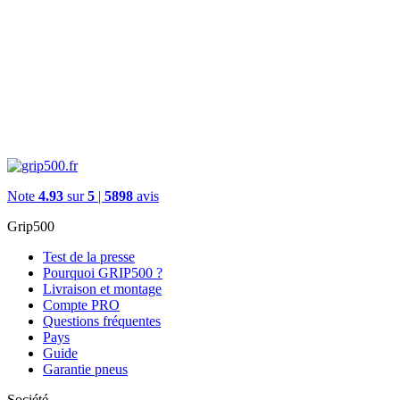
Note
4.93
sur
5
|
5898
avis
Grip500
Test de la presse
Pourquoi GRIP500 ?
Livraison et montage
Compte PRO
Questions fréquentes
Pays
Guide
Garantie pneus
Société