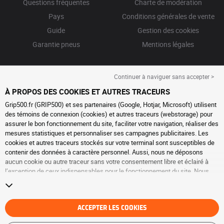
Questions fréquentes
Charte de modération
Pays
Conditions générales de vente
Guide
Gestion des cookies
Garantie pneus
Mentions légales
Continuer à naviguer sans accepter >
À PROPOS DES COOKIES ET AUTRES TRACEURS
Grip500.fr (GRIP500) et ses partenaires (Google, Hotjar, Microsoft) utilisent
des témoins de connexion (cookies) et autres traceurs (webstorage) pour
assurer le bon fonctionnement du site, faciliter votre navigation, réaliser des
mesures statistiques et personnaliser ses campagnes publicitaires. Les
cookies et autres traceurs stockés sur votre terminal sont susceptibles de
contenir des données à caractère personnel. Aussi, nous ne déposons
aucun cookie ou autre traceur sans votre consentement libre et éclairé à
l’exception de ceux indispensables pour le fonctionnement du site. Nous
conservons votre choix pendant 6 mois. Vous pouvez retirer votre
consentement à tout moment en vous rendant sur la
page cookies et autres
traceurs
. Vous pouvez choisir de continuer à naviguer sans accepter le
dépôt de cookies ou autres traceurs. Le refus ne fait pas obstacle à l’accès
ACCEPTER LES COOKIES
aux services GRIP500. Pour plus d’informations, nous vous invitons à