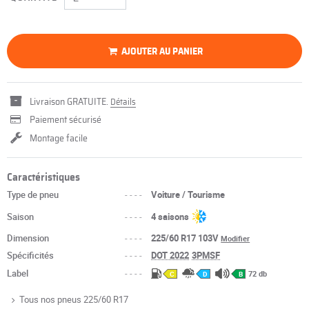
AJOUTER AU PANIER
Livraison GRATUITE.
Détails
Paiement sécurisé
Montage facile
Caractéristiques
Type de pneu
----
Voiture / Tourisme
Saison
----
4 saisons
Dimension
----
225/60 R17 103V
Modifier
Spécificités
----
DOT 2022
3PMSF
Label
----
72 db
C
D
B
Tous nos pneus 225/60 R17