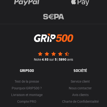
Note
4.93
sur
5
|
5890
avis
GRIP500
SOCIÉTÉ
Test de la presse
Service client
Pourquoi GRIP500 ?
Nous contacter
Livraison et montage
Avis clients
Compte PRO
Charte de Confidentialité