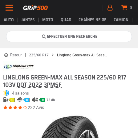
0
AUTO
JANTES
MOTO
QUAD
CHAÎNES NEIGE
CAMION
EFFECTUER UNE RECHERCHE
Retour
225/60 R17
Linglong Green-max All Season
LINGLONG GREEN-MAX ALL SEASON 225/60 R17
103V
DOT 2022
3PMSF
4 saisons
72 db
C
D
B
232 Avis