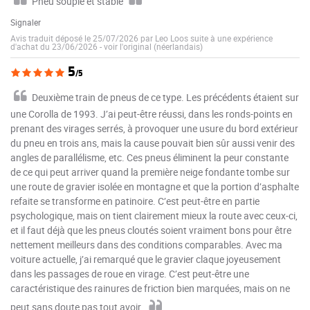
Pneu souple et stable
Signaler
Avis traduit déposé le 25/07/2026 par Leo Loos suite à une expérience
d'achat du 23/06/2026
-
voir l'original (néerlandais)
5
/5
Deuxième train de pneus de ce type. Les précédents étaient sur
une Corolla de 1993. J’ai peut-être réussi, dans les ronds-points en
prenant des virages serrés, à provoquer une usure du bord extérieur
du pneu en trois ans, mais la cause pouvait bien sûr aussi venir des
angles de parallélisme, etc. Ces pneus éliminent la peur constante
de ce qui peut arriver quand la première neige fondante tombe sur
une route de gravier isolée en montagne et que la portion d’asphalte
refaite se transforme en patinoire. C’est peut-être en partie
psychologique, mais on tient clairement mieux la route avec ceux-ci,
et il faut déjà que les pneus cloutés soient vraiment bons pour être
nettement meilleurs dans des conditions comparables. Avec ma
voiture actuelle, j’ai remarqué que le gravier claque joyeusement
dans les passages de roue en virage. C’est peut-être une
caractéristique des rainures de friction bien marquées, mais on ne
peut sans doute pas tout avoir.