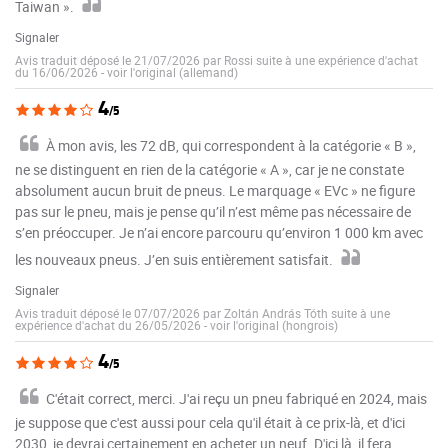
Taiwan ».
Signaler
Avis traduit déposé le 21/07/2026 par Rossi suite à une expérience d'achat
du 16/06/2026
-
voir l'original (allemand)
4
/5
À mon avis, les 72 dB, qui correspondent à la catégorie « B »,
ne se distinguent en rien de la catégorie « A », car je ne constate
absolument aucun bruit de pneus. Le marquage « EVc » ne figure
pas sur le pneu, mais je pense qu’il n’est même pas nécessaire de
s’en préoccuper. Je n’ai encore parcouru qu’environ 1 000 km avec
les nouveaux pneus. J’en suis entièrement satisfait.
Signaler
Avis traduit déposé le 07/07/2026 par Zoltán András Tóth suite à une
expérience d'achat du 26/05/2026
-
voir l'original (hongrois)
4
/5
C'était correct, merci. J'ai reçu un pneu fabriqué en 2024, mais
je suppose que c'est aussi pour cela qu'il était à ce prix-là, et d'ici
2030, je devrai certainement en acheter un neuf. D'ici là, il fera