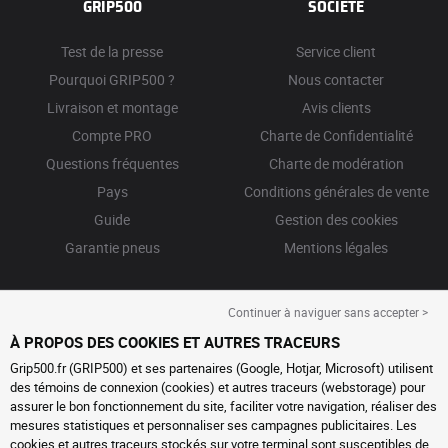
GRIP500
SOCIÉTÉ
Test de la presse
Service client
Pourquoi GRIP500 ?
Nous contacter
Livraison et montage
Avis clients
Compte PRO
Charte de Confidentialité
Questions fréquentes
Charte de modération
Pays
Conditions générales de vente
Guide
Gestion des cookies
Garantie pneus
Mentions légales
Continuer à naviguer sans accepter >
À PROPOS DES COOKIES ET AUTRES TRACEURS
Grip500.fr (GRIP500) et ses partenaires (Google, Hotjar, Microsoft) utilisent
des témoins de connexion (cookies) et autres traceurs (webstorage) pour
assurer le bon fonctionnement du site, faciliter votre navigation, réaliser des
mesures statistiques et personnaliser ses campagnes publicitaires. Les
cookies et autres traceurs stockés sur votre terminal sont susceptibles de