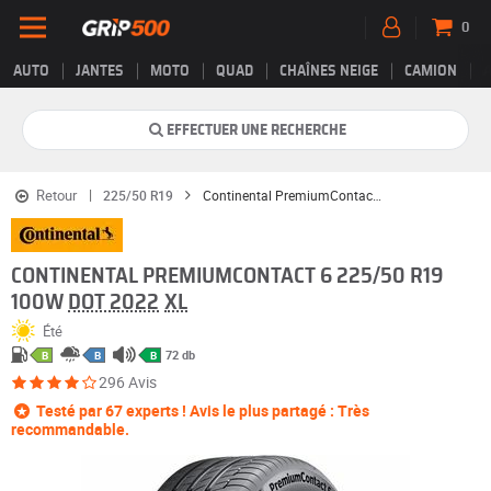
0
AUTO
JANTES
MOTO
QUAD
CHAÎNES NEIGE
CAMION
EFFECTUER UNE RECHERCHE
Retour
225/50 R19
Continental PremiumContact 6
CONTINENTAL PREMIUMCONTACT 6 225/50 R19
100W
DOT 2022
XL
Été
72 db
B
B
B
296 Avis
Testé par 67 experts ! Avis le plus partagé : Très
recommandable.