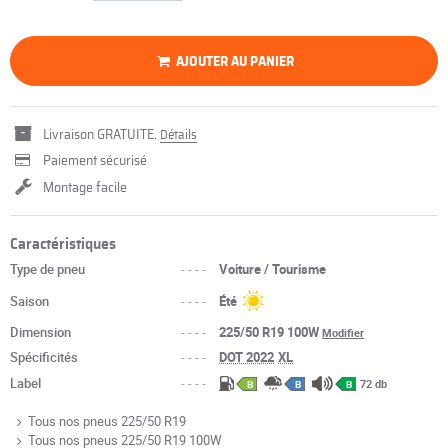
AJOUTER AU PANIER
Livraison GRATUITE.
Détails
Paiement sécurisé
Montage facile
Caractéristiques
Type de pneu
----
Voiture / Tourisme
Saison
----
Été
Dimension
----
225/50 R19 100W
Modifier
Spécificités
----
DOT 2022
XL
Label
----
72 db
B
B
B
Tous nos pneus 225/50 R19
Tous nos pneus 225/50 R19 100W