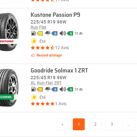
Kustone Passion P9
225/45 R19 96W
Run Flat
72 db
C
B
B
Été
12 Avis
Nouvel arrivage
Goodride Solmax 1 ZRT
225/45 R19 96W
XL
Run Flat
ZRT
72 db
D
B
B
Été
1 Avis
«
1
2
3
…