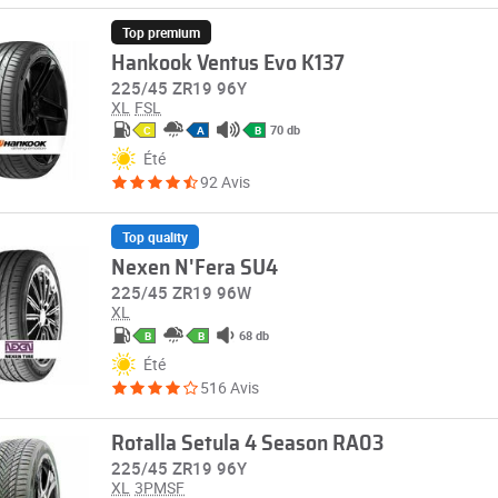
Top premium
Hankook Ventus Evo K137
225/45 ZR19 96Y
XL
FSL
70 db
C
A
B
Été
92 Avis
Top quality
Nexen N'Fera SU4
225/45 ZR19 96W
XL
68 db
B
B
Été
516 Avis
Rotalla Setula 4 Season RA03
225/45 ZR19 96Y
XL
3PMSF