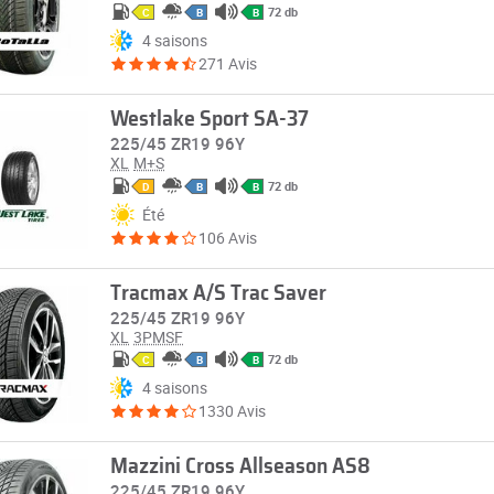
72 db
C
B
B
4 saisons
271 Avis
Westlake Sport SA-37
225/45 ZR19 96Y
XL
M+S
72 db
D
B
B
Été
106 Avis
Tracmax A/S Trac Saver
225/45 ZR19 96Y
XL
3PMSF
72 db
C
B
B
4 saisons
1330 Avis
Mazzini Cross Allseason AS8
225/45 ZR19 96Y