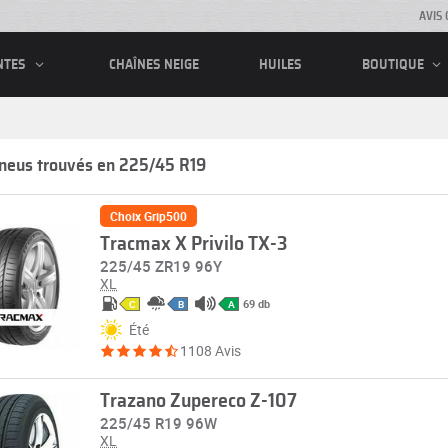
AVIS 
CHAÎNES NEIGE
HUILES
NTES
BOUTIQUE
neus trouvés en 225/45 R19
Choix Grip500
Tracmax X Privilo TX-3
225/45 ZR19 96Y
XL
69 db
C
B
A
Été
1108 Avis
Trazano Zupereco Z-107
225/45 R19 96W
XL