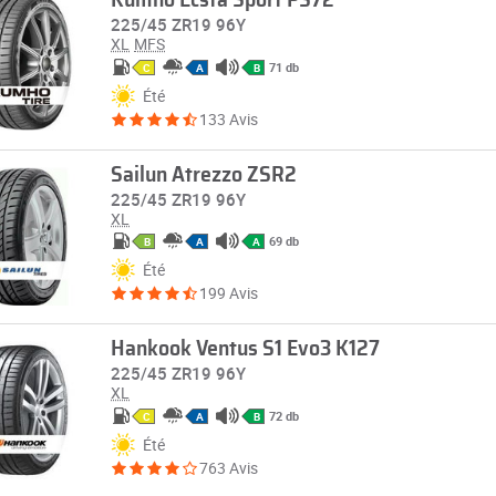
Kumho Ecsta Sport PS72
225/45 ZR19 96Y
XL
MFS
71 db
C
A
B
Été
133 Avis
Sailun Atrezzo ZSR2
225/45 ZR19 96Y
XL
69 db
B
A
A
Été
199 Avis
Hankook Ventus S1 Evo3 K127
225/45 ZR19 96Y
XL
72 db
C
A
B
Été
763 Avis