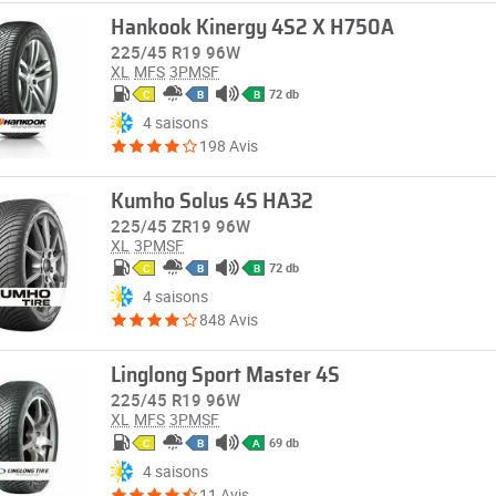
Hankook Kinergy 4S2 X H750A
225/45 R19 96W
XL
MFS
3PMSF
72 db
C
B
B
4 saisons
198 Avis
Kumho Solus 4S HA32
225/45 ZR19 96W
XL
3PMSF
72 db
C
B
B
4 saisons
848 Avis
Linglong Sport Master 4S
225/45 R19 96W
XL
MFS
3PMSF
69 db
C
B
A
4 saisons
11 Avis