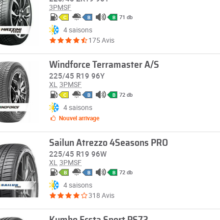
3PMSF
71 db
C
B
B
4 saisons
175 Avis
Windforce Terramaster A/S
225/45 R19 96Y
XL
3PMSF
72 db
C
B
B
4 saisons
Nouvel arrivage
Sailun Atrezzo 4Seasons PRO
225/45 R19 96W
XL
3PMSF
72 db
B
B
B
4 saisons
318 Avis