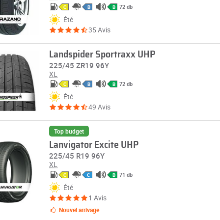
72 db
C
B
B
Été
35 Avis
Landspider Sportraxx UHP
225/45 ZR19 96Y
XL
72 db
C
B
B
Été
49 Avis
Top budget
Lanvigator Excite UHP
225/45 R19 96Y
XL
71 db
C
C
B
Été
1 Avis
Nouvel arrivage