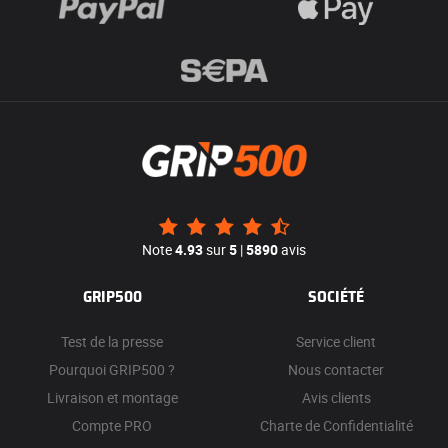
Note
4.93
sur
5
|
5890
avis
GRIP500
SOCIÉTÉ
Test de la presse
Service client
Pourquoi GRIP500 ?
Nous contacter
Livraison et montage
Avis clients
Compte PRO
Charte de Confidentialité