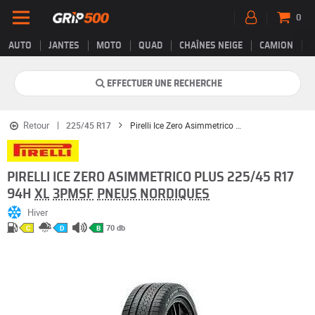
0
AUTO
JANTES
MOTO
QUAD
CHAÎNES NEIGE
CAMION
EFFECTUER UNE RECHERCHE
Retour
225/45 R17
Pirelli Ice Zero Asimmetrico Plus
PIRELLI ICE ZERO ASIMMETRICO PLUS 225/45 R17
94H
XL
3PMSF
PNEUS NORDIQUES
Hiver
70 db
C
D
B