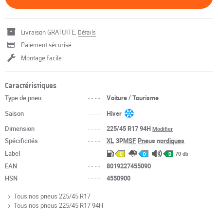
Livraison GRATUITE.
Détails
Paiement sécurisé
Montage facile
Caractéristiques
Type de pneu
----
Voiture / Tourisme
Saison
----
Hiver
Dimension
----
225/45 R17 94H
Modifier
Spécificités
----
XL
3PMSF
Pneus nordiques
Label
----
70 db
C
D
B
EAN
----
8019227455090
HSN
----
4550900
Tous nos pneus 225/45 R17
Tous nos pneus 225/45 R17 94H