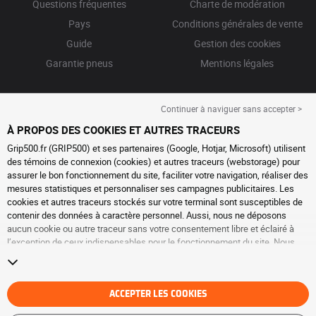
Questions fréquentes
Charte de modération
Pays
Conditions générales de vente
Guide
Gestion des cookies
Garantie pneus
Mentions légales
Continuer à naviguer sans accepter >
À PROPOS DES COOKIES ET AUTRES TRACEURS
Grip500.fr (GRIP500) et ses partenaires (Google, Hotjar, Microsoft) utilisent
des témoins de connexion (cookies) et autres traceurs (webstorage) pour
assurer le bon fonctionnement du site, faciliter votre navigation, réaliser des
mesures statistiques et personnaliser ses campagnes publicitaires. Les
cookies et autres traceurs stockés sur votre terminal sont susceptibles de
contenir des données à caractère personnel. Aussi, nous ne déposons
aucun cookie ou autre traceur sans votre consentement libre et éclairé à
l’exception de ceux indispensables pour le fonctionnement du site. Nous
conservons votre choix pendant 6 mois. Vous pouvez retirer votre
consentement à tout moment en vous rendant sur la
page cookies et autres
traceurs
. Vous pouvez choisir de continuer à naviguer sans accepter le
dépôt de cookies ou autres traceurs. Le refus ne fait pas obstacle à l’accès
ACCEPTER LES COOKIES
aux services GRIP500. Pour plus d’informations, nous vous invitons à