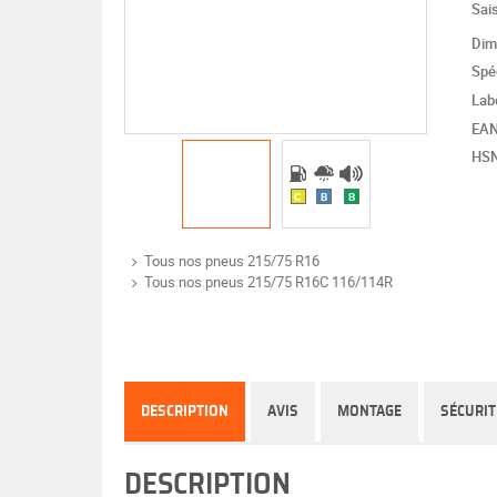
Sai
Dim
Spéc
Lab
EA
HS
C
B
B
Tous nos pneus 215/75 R16
Tous nos pneus 215/75 R16C 116/114R
DESCRIPTION
AVIS
MONTAGE
SÉCURIT
DESCRIPTION