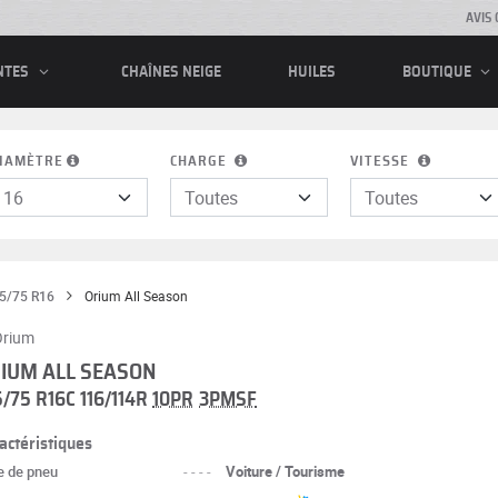
AVIS 
CHAÎNES NEIGE
HUILES
NTES
BOUTIQUE
IAMÈTRE
CHARGE
VITESSE
5/75 R16
Orium All Season
IUM ALL SEASON
5/75 R16C 116/114R
10PR
3PMSF
actéristiques
e de pneu
----
Voiture / Tourisme