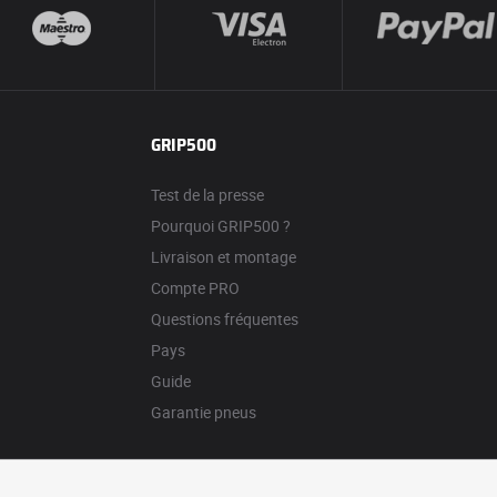
GRIP500
Test de la presse
Pourquoi GRIP500 ?
Livraison et montage
Compte PRO
Questions fréquentes
Pays
Guide
Garantie pneus