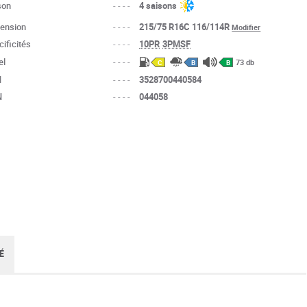
son
----
4 saisons
ension
----
215/75 R16C 116/114R
Modifier
ificités
----
10PR
3PMSF
el
----
73 db
C
B
B
N
----
3528700440584
N
----
044058
É