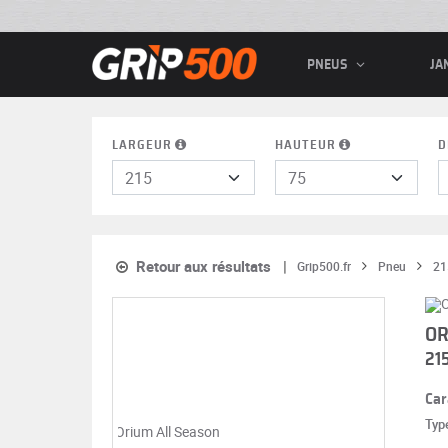
PNEUS
JA
LARGEUR
HAUTEUR
D
Retour aux résultats
Grip500.fr
Pneu
21
OR
21
Car
Typ