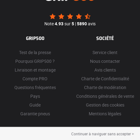
Note
4.93
sur
5
|
5890
avis
GRIP500
SOCIÉTÉ
Test de la presse
Service client
Pourquoi GRIP500 ?
Nous contacter
Livraison et montage
Avis clients
Compte PRO
Charte de Confidentialité
Questions fréquentes
Charte de modération
Pays
Conditions générales de vente
Guide
Gestion des cookies
Garantie pneus
Mentions légales
Continuer à naviguer sans accepter >