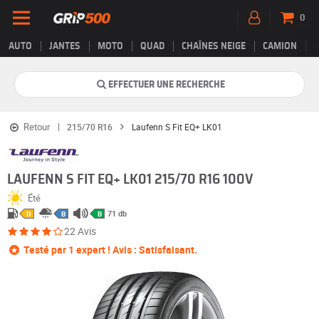
0
AUTO
JANTES
MOTO
QUAD
CHAÎNES NEIGE
CAMION
EFFECTUER UNE RECHERCHE
Retour
215/70 R16
Laufenn S Fit EQ+ LK01
LAUFENN S FIT EQ+ LK01 215/70 R16 100V
Été
71 db
D
B
B
22 Avis
Testé par 1 expert ! Avis : Satisfaisant.