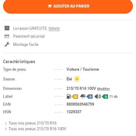
AJOUTER AU PANIER
Livraison GRATUITE.
Détails
Paiement sécurisé
Montage facile
Caractéristiques
Type de pneu
----
Voiture / Tourisme
Saison
----
Été
Dimension
----
215/70 R16 100V
Modifier
Label
----
71 db
D
B
B
EAN
----
8808563546759
HSN
----
1029337
Tous nos pneus 215/70 R16
Tous nos pneus 215/70 R16 100V