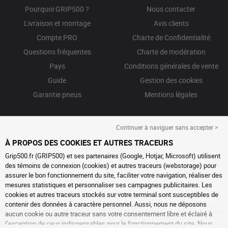
Pourquoi GRIP500 ?
Nous contacter
Livraison et montage
Avis clients
Compte PRO
Charte de Confidentialité
Questions fréquentes
Charte de modération
Pays
Conditions générales de vente
Guide
Gestion des cookies
Garantie pneus
Mentions légales
Continuer à naviguer sans accepter >
À PROPOS DES COOKIES ET AUTRES TRACEURS
Grip500.fr (GRIP500) et ses partenaires (Google, Hotjar, Microsoft) utilisent
des témoins de connexion (cookies) et autres traceurs (webstorage) pour
assurer le bon fonctionnement du site, faciliter votre navigation, réaliser des
mesures statistiques et personnaliser ses campagnes publicitaires. Les
cookies et autres traceurs stockés sur votre terminal sont susceptibles de
contenir des données à caractère personnel. Aussi, nous ne déposons
aucun cookie ou autre traceur sans votre consentement libre et éclairé à
l’exception de ceux indispensables pour le fonctionnement du site. Nous