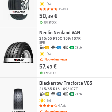
Été
35 Avis
50,
€
39
EN STOCK
Neolin Neoland VAN
215/65 R16C 109/107R
8PR
72 db
D
C
B
Été
Nouvel arrivage
57,
€
49
EN STOCK
Blackarrow Tracforce V65
215/65 R16 109/107T
71 db
C
B
B
Été
4 Avis
Nouvel arrivage