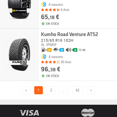
4 saisons
6 Avis
65,
€
18
EN STOCK
Kumho Road Venture AT52
215/65 R16 102H
XL
3PMSF
72 db
D
D
B
4 saisons
30 Avis
96,
€
38
EN STOCK
«
1
2
…
62
»