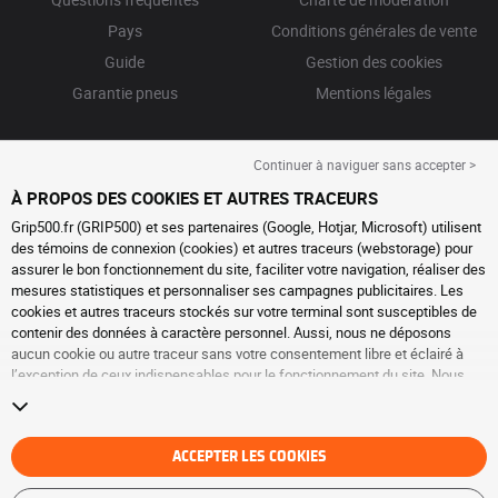
Pays
Conditions générales de vente
Guide
Gestion des cookies
Garantie pneus
Mentions légales
Continuer à naviguer sans accepter >
À PROPOS DES COOKIES ET AUTRES TRACEURS
Grip500.fr (GRIP500) et ses partenaires (Google, Hotjar, Microsoft) utilisent
des témoins de connexion (cookies) et autres traceurs (webstorage) pour
assurer le bon fonctionnement du site, faciliter votre navigation, réaliser des
mesures statistiques et personnaliser ses campagnes publicitaires. Les
cookies et autres traceurs stockés sur votre terminal sont susceptibles de
contenir des données à caractère personnel. Aussi, nous ne déposons
aucun cookie ou autre traceur sans votre consentement libre et éclairé à
l’exception de ceux indispensables pour le fonctionnement du site. Nous
conservons votre choix pendant 6 mois. Vous pouvez retirer votre
consentement à tout moment en vous rendant sur la
page cookies et autres
traceurs
. Vous pouvez choisir de continuer à naviguer sans accepter le
dépôt de cookies ou autres traceurs. Le refus ne fait pas obstacle à l’accès
ACCEPTER LES COOKIES
aux services GRIP500. Pour plus d’informations, nous vous invitons à