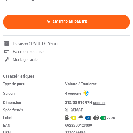
AJOUTER AU PANIER
Livraison GRATUITE.
Détails
Paiement sécurisé
Montage facile
Caractéristiques
Type de pneu
----
Voiture / Tourisme
Saison
----
4 saisons
Dimension
----
215/55 R16 97H
Modifier
Spécificités
----
XL
3PMSF
Label
----
72 db
C
A
B
EAN
----
6922250423009
HSN
----
3220016583