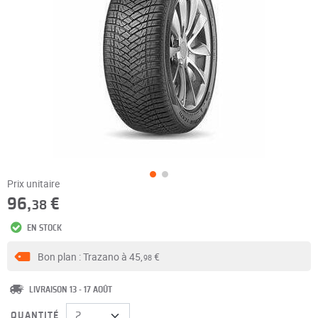
Prix unitaire
96,
€
38
EN STOCK
Bon plan : Trazano à
45,
€
98
LIVRAISON 13 - 17 AOÛT
QUANTITÉ