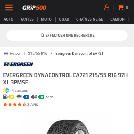
0
AUTO
JANTES
MOTO
QUAD
CHAÎNES NEIGE
CAMION
EFFECTUER UNE RECHERCHE
Retour
215/55 R16
Evergreen Dynacontrol EA721
EVERGREEN DYNACONTROL EA721 215/55 R16 97H
XL
3PMSF
4 saisons
72 db
C
A
B
3 Avis