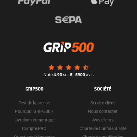
Note
4.93
sur
5
|
5900
avis
GRIP500
SOCIÉTÉ
Test de la presse
Service client
Pourquoi GRIP500 ?
Nous contacter
Livraison et montage
Avis clients
Compte PRO
Charte de Confidentialité
Questions fréquentes
Charte de modération