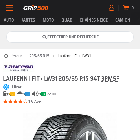
0
AUTO
JANTES
MOTO
QUAD
CHAÎNES NEIGE
CAMION
EFFECTUER UNE RECHERCHE
Retour
205/65 R15
Laufenn I Fit+ LW31
LAUFENN I FIT+ LW31 205/65 R15 94T
3PMSF
Hiver
72 db
D
C
B
15 Avis