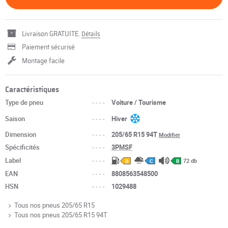
Livraison GRATUITE.
Détails
Paiement sécurisé
Montage facile
Caractéristiques
Type de pneu
----
Voiture / Tourisme
Saison
----
Hiver
Dimension
----
205/65 R15 94T
Modifier
Spécificités
----
3PMSF
Label
----
72 db
D
C
B
EAN
----
8808563548500
HSN
----
1029488
Tous nos pneus 205/65 R15
Tous nos pneus 205/65 R15 94T