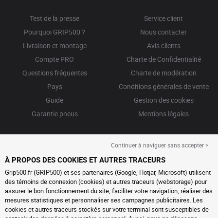
Test de la presse
Service client
Pourquoi GRIP500 ?
Nous contacter
Livraison et montage
Avis clients
Compte PRO
Charte de Confidentialité
Questions fréquentes
Charte de modération
Pays
Conditions générales de vente
Guide
Gestion des cookies
Garantie pneus
Mentions légales
Continuer à naviguer sans accepter >
À PROPOS DES COOKIES ET AUTRES TRACEURS
Grip500.fr (GRIP500) et ses partenaires (Google, Hotjar, Microsoft) utilisent
des témoins de connexion (cookies) et autres traceurs (webstorage) pour
assurer le bon fonctionnement du site, faciliter votre navigation, réaliser des
mesures statistiques et personnaliser ses campagnes publicitaires. Les
cookies et autres traceurs stockés sur votre terminal sont susceptibles de