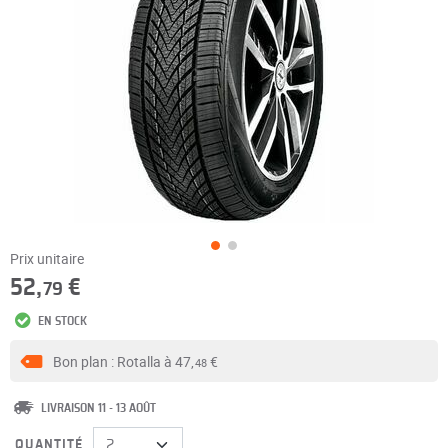
Prix unitaire
52,
€
79
EN STOCK
Bon plan : Rotalla à
47,
€
48
LIVRAISON 11 - 13 AOÛT
QUANTITÉ