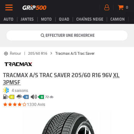
0
AUTO
JANTES
MOTO
QUAD
CHAÎNES NEIGE
CAMION
EFFECTUER UNE RECHERCHE
Retour
205/60 R16
Tracmax A/S Trac Saver
TRACMAX A/S TRAC SAVER 205/60 R16 96V
XL
3PMSF
4 saisons
72 db
C
B
B
1330 Avis