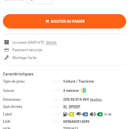
AJOUTER AU PANIER
Livraison GRATUITE.
Détails
Paiement sécurisé
Montage facile
Caractéristiques
Type de pneu
----
Voiture / Tourisme
Saison
----
4 saisons
Dimension
----
205/60 R16 96V
Modifier
Spécificités
----
XL
3PMSF
Label
----
72 db
C
B
B
EAN
----
6958460914099
HSN
----
TSR1612