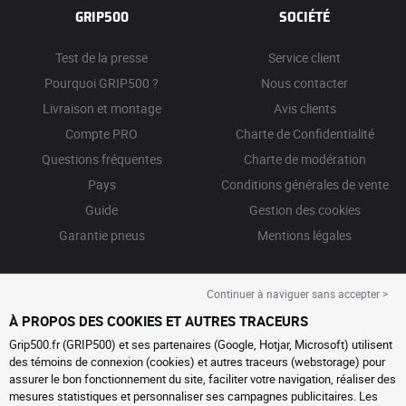
GRIP500
SOCIÉTÉ
Test de la presse
Service client
Pourquoi GRIP500 ?
Nous contacter
Livraison et montage
Avis clients
Compte PRO
Charte de Confidentialité
Questions fréquentes
Charte de modération
Pays
Conditions générales de vente
Guide
Gestion des cookies
Garantie pneus
Mentions légales
Continuer à naviguer sans accepter >
À PROPOS DES COOKIES ET AUTRES TRACEURS
Grip500.fr (GRIP500) et ses partenaires (Google, Hotjar, Microsoft) utilisent
des témoins de connexion (cookies) et autres traceurs (webstorage) pour
assurer le bon fonctionnement du site, faciliter votre navigation, réaliser des
mesures statistiques et personnaliser ses campagnes publicitaires. Les