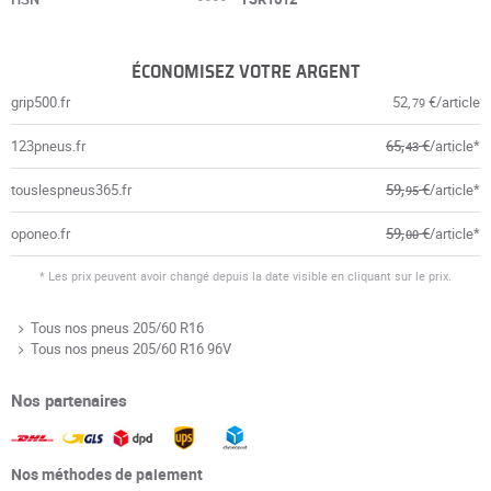
ÉCONOMISEZ VOTRE ARGENT
grip500.fr
52,
€/article
79
123pneus.fr
65,
€
/article*
43
touslespneus365.fr
59,
€
/article*
95
oponeo.fr
59,
€
/article*
00
* Les prix peuvent avoir changé depuis la date visible en cliquant sur le prix.
Tous nos pneus 205/60 R16
Tous nos pneus 205/60 R16 96V
Nos partenaires
Nos méthodes de paiement