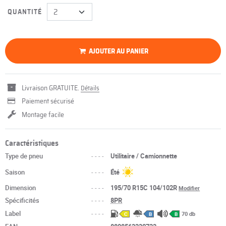
QUANTITÉ
AJOUTER AU PANIER
Livraison GRATUITE.
Détails
Paiement sécurisé
Montage facile
Caractéristiques
Type de pneu
----
Utilitaire / Camionnette
Saison
----
Été
Dimension
----
195/70 R15C 104/102R
Modifier
Spécificités
----
8PR
Label
----
70 db
C
B
B