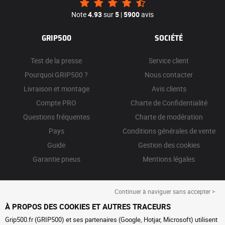
Note
4.93
sur
5
|
5900
avis
GRIP500
SOCIÉTÉ
Test de la presse
Service client
Pourquoi GRIP500 ?
Nous contacter
Livraison et montage
Avis clients
Compte PRO
Charte de Confidentialité
Questions fréquentes
Charte de modération
Pays
Conditions générales de vente
Guide
Gestion des cookies
Garantie pneus
Mentions légales
Continuer à naviguer sans accepter >
À PROPOS DES COOKIES ET AUTRES TRACEURS
Grip500.fr (GRIP500) et ses partenaires (Google, Hotjar, Microsoft) utilisent