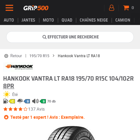
0
AUTO
JANTES
MOTO
QUAD
CHAÎNES NEIGE
CAMION
EFFECTUER UNE RECHERCHE
Retour
195/70 R15
Hankook Vantra LT RA18
HANKOOK VANTRA LT RA18 195/70 R15C 104/102R
8PR
Été
70 db
C
B
B
137 Avis
Testé par 1 expert ! Avis : Exemplaire.