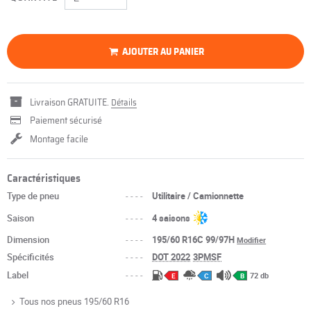
AJOUTER AU PANIER
Livraison GRATUITE.
Détails
Paiement sécurisé
Montage facile
Caractéristiques
Type de pneu
----
Utilitaire / Camionnette
Saison
----
4 saisons
Dimension
----
195/60 R16C 99/97H
Modifier
Spécificités
----
DOT 2022
3PMSF
Label
----
72 db
E
C
B
Tous nos pneus 195/60 R16