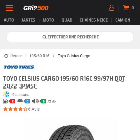
0
AUTO
JANTES
MOTO
QUAD
CHAÎNES NEIGE
CAMION
EFFECTUER UNE RECHERCHE
Retour
195/60 R16
Toyo Celsius Cargo
TOYO CELSIUS CARGO 195/60 R16C 99/97H
DOT
2022
3PMSF
4 saisons
72 db
E
C
B
6 Avis