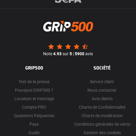
Note
4.93
sur
5
|
5900
avis
GRIP500
SOCIÉTÉ
Test de la presse
Service client
Pourquoi GRIP500 ?
Nous contacter
Livraison et montage
Avis clients
Compte PRO
Charte de Confidentialité
Questions fréquentes
Charte de modération
Pays
Conditions générales de vente
Guide
Gestion des cookies