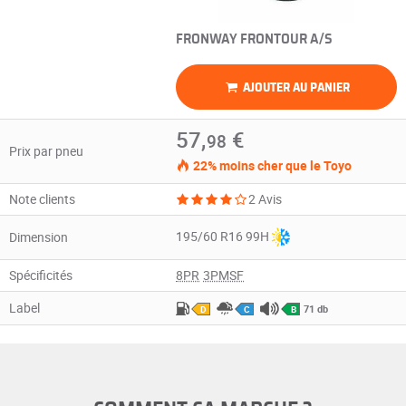
FRONWAY FRONTOUR A/S
AJOUTER AU PANIER
57,
€
98
Prix par pneu
22% moins cher que le Toyo
Note clients
2 Avis
195/60 R16 99H
Dimension
Spécificités
8PR
3PMSF
Label
71 db
D
C
B