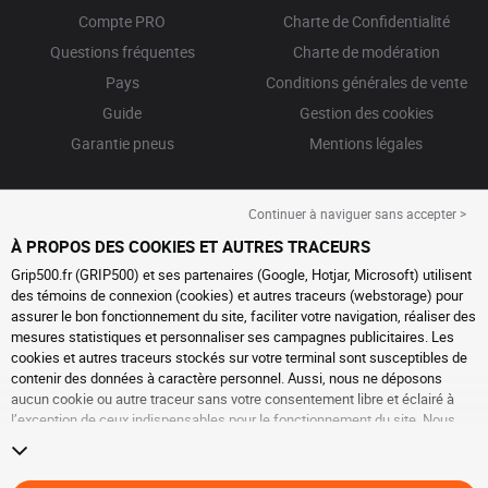
Compte PRO
Charte de Confidentialité
Questions fréquentes
Charte de modération
Pays
Conditions générales de vente
Guide
Gestion des cookies
Garantie pneus
Mentions légales
Continuer à naviguer sans accepter >
À PROPOS DES COOKIES ET AUTRES TRACEURS
Grip500.fr (GRIP500) et ses partenaires (Google, Hotjar, Microsoft) utilisent
des témoins de connexion (cookies) et autres traceurs (webstorage) pour
assurer le bon fonctionnement du site, faciliter votre navigation, réaliser des
mesures statistiques et personnaliser ses campagnes publicitaires. Les
cookies et autres traceurs stockés sur votre terminal sont susceptibles de
contenir des données à caractère personnel. Aussi, nous ne déposons
aucun cookie ou autre traceur sans votre consentement libre et éclairé à
l’exception de ceux indispensables pour le fonctionnement du site. Nous
conservons votre choix pendant 6 mois. Vous pouvez retirer votre
consentement à tout moment en vous rendant sur la
page cookies et autres
traceurs
. Vous pouvez choisir de continuer à naviguer sans accepter le