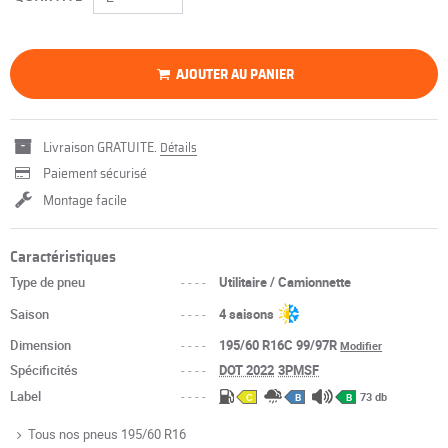
AJOUTER AU PANIER
Livraison GRATUITE.
Détails
Paiement sécurisé
Montage facile
Caractéristiques
Type de pneu
----
Utilitaire / Camionnette
Saison
----
4 saisons
Dimension
----
195/60 R16C 99/97R
Modifier
Spécificités
----
DOT 2022
3PMSF
Label
----
73 db
C
B
B
Tous nos pneus 195/60 R16