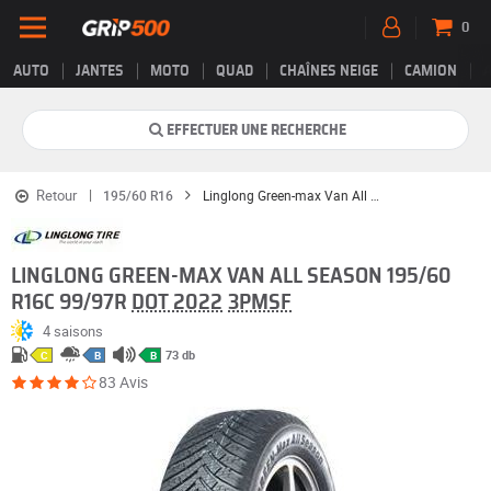
0
AUTO
JANTES
MOTO
QUAD
CHAÎNES NEIGE
CAMION
EFFECTUER UNE RECHERCHE
Retour
195/60 R16
Linglong Green-max Van All Season
LINGLONG GREEN-MAX VAN ALL SEASON 195/60
R16C 99/97R
DOT 2022
3PMSF
4 saisons
73 db
C
B
B
83 Avis