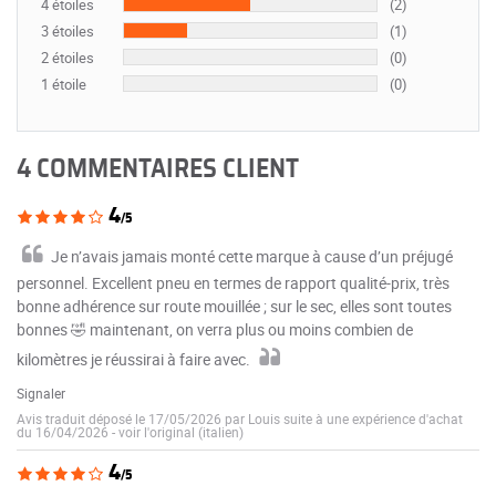
4 étoiles
(2)
3 étoiles
(1)
2 étoiles
(0)
1 étoile
(0)
4 COMMENTAIRES CLIENT
4
/5
Je n’avais jamais monté cette marque à cause d’un préjugé
personnel. Excellent pneu en termes de rapport qualité-prix, très
bonne adhérence sur route mouillée ; sur le sec, elles sont toutes
bonnes 🤣 maintenant, on verra plus ou moins combien de
kilomètres je réussirai à faire avec.
Signaler
Avis traduit déposé le 17/05/2026 par Louis suite à une expérience d'achat
du 16/04/2026
-
voir l'original (italien)
4
/5