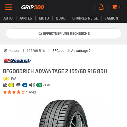
0
AUTO
JANTES
MOTO
QUAD
CHAÎNES NEIGE
CAMION
EFFECTUER UNE RECHERCHE
Retour
195/60 R16
BFGoodrich Advantage 2
BFGOODRICH ADVANTAGE 2 195/60 R16 89H
Été
71 db
C
A
B
4 Avis