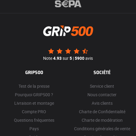
Note
4.93
sur
5
|
5900
avis
GRIP500
SOCIÉTÉ
Test de la presse
Service client
Pourquoi GRIP500 ?
Nous contacter
Livraison et montage
Avis clients
Compte PRO
Charte de Confidentialité
Questions fréquentes
Charte de modération
Pays
Conditions générales de vente