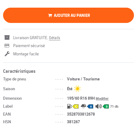
AJOUTER AU PANIER
Livraison GRATUITE.
Détails
Paiement sécurisé
Montage facile
Caractéristiques
Type de pneu
----
Voiture / Tourisme
Saison
----
Été
Dimension
----
195/60 R16 89H
Modifier
Label
----
71 db
C
A
B
EAN
----
3528703812678
HSN
----
381267