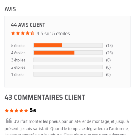
AVIS
44 AVIS CLIENT
4.5 sur 5 étoiles
5 étoiles
(18)
4 étoiles
(26)
3 étoiles
(0)
2 étoiles
(0)
1 étoile
(0)
43 COMMENTAIRES CLIENT
5
/5
J’ai fait monter les pneus par un atelier de montage, et jusqu’à
présent, je suis satisfait. Quand le temps se dégradera à l’automne,
ils seront montés sur la voiture. C’est alors que ces pneus devront