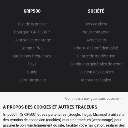
GRIP500
SOCIÉTÉ
Test de la presse
Service client
Pourquoi GRIP500 ?
Nous contacter
Livraison et montage
Avis clients
Compte PRO
Charte de Confidentialité
Questions fréquentes
Charte de modération
Pays
Conditions générales de vente
Guide
Gestion des cookies
Garantie pneus
Mentions légales
Continuer à naviguer sans accepter >
À PROPOS DES COOKIES ET AUTRES TRACEURS
Grip500.fr (GRIP500) et ses partenaires (Google, Hotjar, Microsoft) utilisent
des témoins de connexion (cookies) et autres traceurs (webstorage) pour
assurer le bon fonctionnement du site, faciliter votre navigation, réaliser des