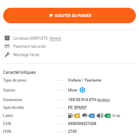
AJOUTER AU PANIER
Livraison GRATUITE.
Détails
Paiement sécurisé
Montage facile
Caractéristiques
Type de pneu
----
Voiture / Tourisme
Saison
----
Hiver
Dimension
----
195/55 R16 87H
Modifier
Spécificités
----
FR
3PMSF
Label
----
72 db
D
C
B
EAN
----
6950306327438
HSN
----
2743