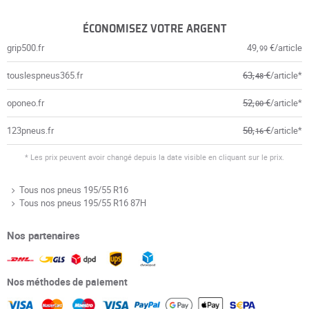
ÉCONOMISEZ VOTRE ARGENT
grip500.fr
49,
€/article
99
touslespneus365.fr
63,
€
/article*
48
oponeo.fr
52,
€
/article*
00
123pneus.fr
50,
€
/article*
16
* Les prix peuvent avoir changé depuis la date visible en cliquant sur le prix.
Tous nos pneus 195/55 R16
Tous nos pneus 195/55 R16 87H
Nos partenaires
Nos méthodes de paiement