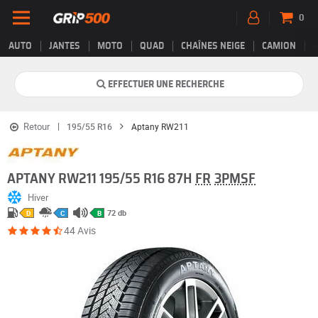
0
AUTO
JANTES
MOTO
QUAD
CHAÎNES NEIGE
CAMION
EFFECTUER UNE RECHERCHE
Retour
195/55 R16
Aptany RW211
APTANY RW211 195/55 R16 87H
FR
3PMSF
Hiver
72 db
D
C
B
44 Avis