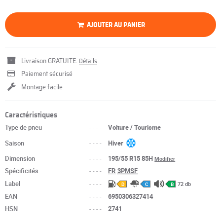
AJOUTER AU PANIER
Livraison GRATUITE.
Détails
Paiement sécurisé
Montage facile
Caractéristiques
Type de pneu
----
Voiture / Tourisme
Saison
----
Hiver
Dimension
----
195/55 R15 85H
Modifier
Spécificités
----
FR
3PMSF
Label
----
72 db
D
C
B
EAN
----
6950306327414
HSN
----
2741