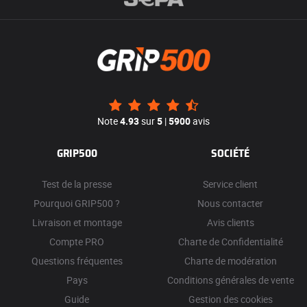
Note
4.93
sur
5
|
5900
avis
GRIP500
SOCIÉTÉ
Test de la presse
Service client
Pourquoi GRIP500 ?
Nous contacter
Livraison et montage
Avis clients
Compte PRO
Charte de Confidentialité
Questions fréquentes
Charte de modération
Pays
Conditions générales de vente
Guide
Gestion des cookies