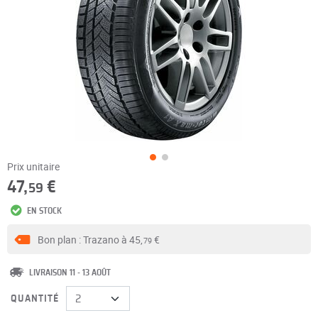
Prix unitaire
47,
€
59
EN STOCK
Bon plan : Trazano à
45,
€
79
LIVRAISON 11 - 13 AOÛT
QUANTITÉ