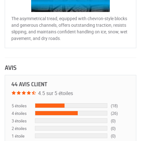
The asymmetrical tread, equipped with chevron-style blocks
and generous channels, offers outstanding traction, resists
slipping, and maintains confident handling on ice, snow, wet
pavement, and dry roads.
AVIS
44 AVIS CLIENT
4.5 sur 5 étoiles
5 étoiles
(18)
4 étoiles
(26)
3 étoiles
(0)
2 étoiles
(0)
1 étoile
(0)