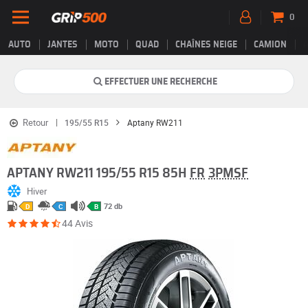
0
AUTO
JANTES
MOTO
QUAD
CHAÎNES NEIGE
CAMION
EFFECTUER UNE RECHERCHE
Retour
195/55 R15
Aptany RW211
APTANY RW211 195/55 R15 85H
FR
3PMSF
Hiver
72 db
D
C
B
44 Avis