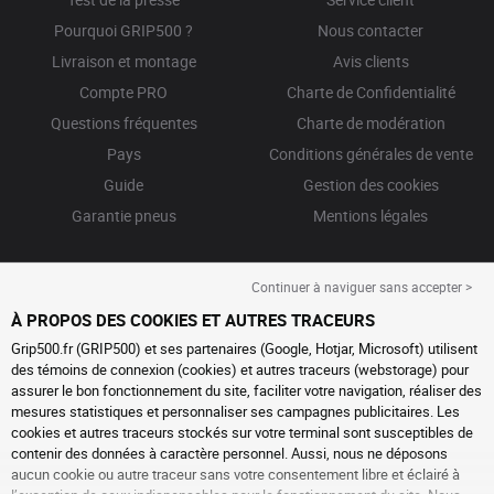
Pourquoi GRIP500 ?
Nous contacter
Livraison et montage
Avis clients
Compte PRO
Charte de Confidentialité
Questions fréquentes
Charte de modération
Pays
Conditions générales de vente
Guide
Gestion des cookies
Garantie pneus
Mentions légales
Continuer à naviguer sans accepter >
À PROPOS DES COOKIES ET AUTRES TRACEURS
Grip500.fr (GRIP500) et ses partenaires (Google, Hotjar, Microsoft) utilisent
des témoins de connexion (cookies) et autres traceurs (webstorage) pour
assurer le bon fonctionnement du site, faciliter votre navigation, réaliser des
mesures statistiques et personnaliser ses campagnes publicitaires. Les
cookies et autres traceurs stockés sur votre terminal sont susceptibles de
contenir des données à caractère personnel. Aussi, nous ne déposons
aucun cookie ou autre traceur sans votre consentement libre et éclairé à