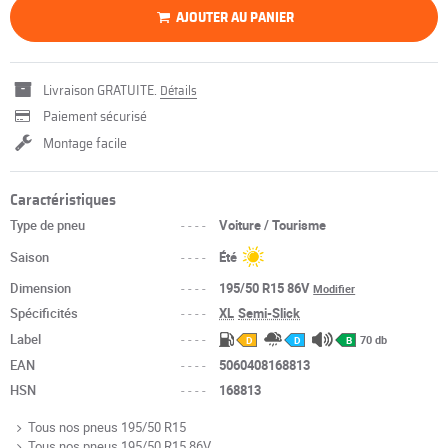
AJOUTER AU PANIER
Livraison GRATUITE.
Détails
Paiement sécurisé
Montage facile
Caractéristiques
Type de pneu
----
Voiture / Tourisme
Saison
----
Été
Dimension
----
195/50 R15 86V
Modifier
Spécificités
----
XL
Semi-Slick
Label
----
70 db
D
D
B
EAN
----
5060408168813
HSN
----
168813
Tous nos pneus 195/50 R15
Tous nos pneus 195/50 R15 86V