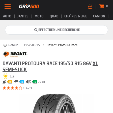
0
AUTO
JANTES
MOTO
QUAD
CHAÎNES NEIGE
CAMION
EFFECTUER UNE RECHERCHE
Retour
195/50 R15
Davanti Protoura Race
DAVANTI PROTOURA RACE 195/50 R15 86V
XL
SEMI-SLICK
Été
70 db
D
D
B
1 Avis