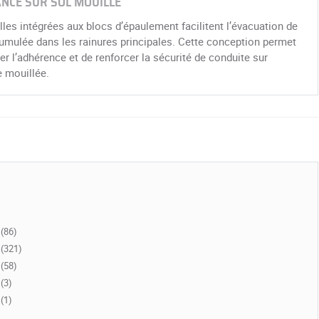
NCE SUR SOL MOUILLÉ
lles intégrées aux blocs d’épaulement facilitent l’évacuation de
umulée dans les rainures principales. Cette conception permet
er l’adhérence et de renforcer la sécurité de conduite sur
 mouillée.
(86)
(321)
(58)
(3)
(1)