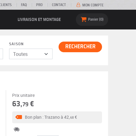
CLIENTS
FAQ
PRO
CONTACT
MON COMPTE
LIVRAISON ET MONTAGE
Panier
0
SAISON
RECHERCHER
Prix unitaire
63,
€
79
Bon plan : Trazano à
42,
€
68