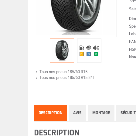
Sai
Dim
Spéc
Lab
EA
HS
D
B
B
Note
Tous nos pneus 185/60 R15
Tous nos pneus 185/60 R15 84T
DESCRIPTION
AVIS
MONTAGE
SÉCURIT
DESCRIPTION