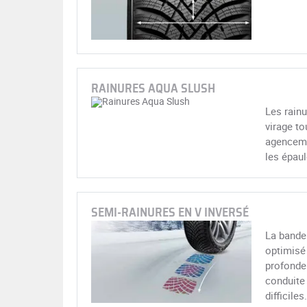
RAINURES AQUA SLUSH
Les rain
virage to
agencemen
les épaul
SEMI-RAINURES EN V INVERSÉ
La bande
optimisé 
profonde.
conduite 
difficiles.