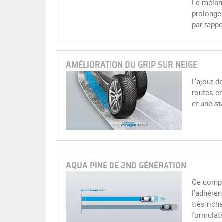
Le mélan
prolonger
par rappo
AMÉLIORATION DU GRIP SUR NEIGE
L’ajout d
routes e
et une st
AQUA PINE DE 2ND GÉNÉRATION
Ce compo
l’adhéren
très rich
formulati