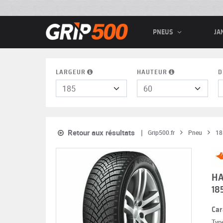
PNEUS
JA
LARGEUR
HAUTEUR
D
Retour aux résultats
Grip500.fr
Pneu
18
HA
18
Car
Typ