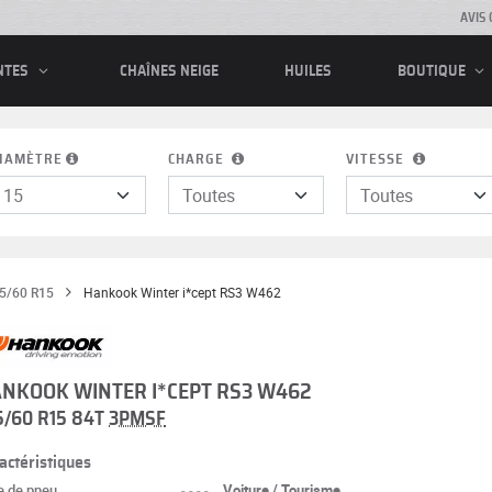
AVIS 
CHAÎNES NEIGE
HUILES
NTES
BOUTIQUE
IAMÈTRE
CHARGE
VITESSE
5/60 R15
Hankook Winter i*cept RS3 W462
NKOOK WINTER I*CEPT RS3 W462
5/60 R15 84T
3PMSF
actéristiques
e de pneu
----
Voiture / Tourisme