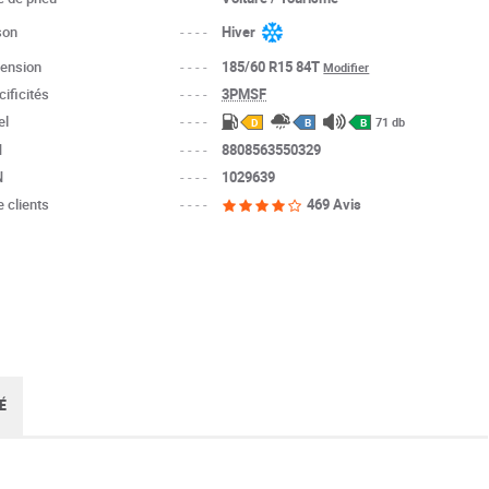
son
----
Hiver
ension
----
185/60 R15 84T
Modifier
ificités
----
3PMSF
el
----
71 db
D
B
B
N
----
8808563550329
N
----
1029639
 clients
----
469 Avis
É