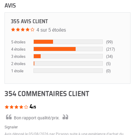
AVIS
355 AVIS CLIENT
4 sur 5 étoiles
5 étoiles
(99)
4 étoiles
(217)
3 étoiles
(34)
2 étoiles
(5)
1 étoile
(0)
354 COMMENTAIRES CLIENT
4
/5
Bon rapport qualité/prix.
Signaler
Avis déposé le 05/08/2026 par Picasso suite à une expérience d'achat du