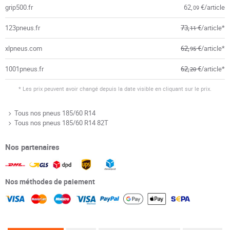
grip500.fr
62,
€/article
09
123pneus.fr
73,
€
/article*
11
xlpneus.com
62,
€
/article*
95
1001pneus.fr
62,
€
/article*
20
* Les prix peuvent avoir changé depuis la date visible en cliquant sur le prix.
Tous nos pneus 185/60 R14
Tous nos pneus 185/60 R14 82T
Nos partenaires
Nos méthodes de paiement