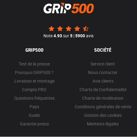
Note
4.93
sur
5
|
5900
avis
GRIP500
SOCIÉTÉ
Test de la presse
Service client
Pourquoi GRIP500 ?
Nous contacter
Livraison et montage
Avis clients
Compte PRO
Charte de Confidentialité
Questions fréquentes
Charte de modération
Pays
Conditions générales de vente
Guide
Gestion des cookies
Garantie pneus
Mentions légales