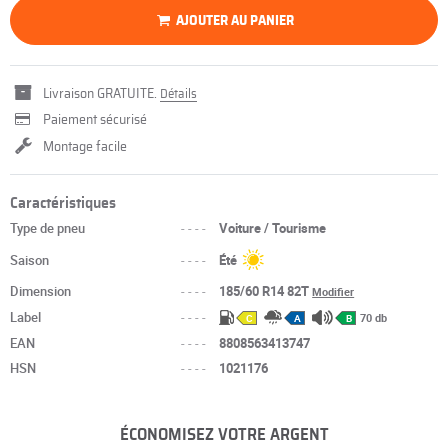
AJOUTER AU PANIER
Livraison GRATUITE.
Détails
Paiement sécurisé
Montage facile
Caractéristiques
Type de pneu
----
Voiture / Tourisme
Saison
----
Été
Dimension
----
185/60 R14 82T
Modifier
Label
----
70 db
C
A
B
EAN
----
8808563413747
HSN
----
1021176
ÉCONOMISEZ VOTRE ARGENT