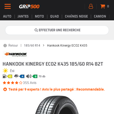
0
AUTO
JANTES
MOTO
QUAD
CHAÎNES NEIGE
CAMION
EFFECTUER UNE RECHERCHE
Retour
185/60 R14
Hankook Kinergy ECO2 K435
HANKOOK KINERGY ECO2 K435 185/60 R14 82T
Été
70 db
C
A
B
355 Avis
Testé par 9 experts ! Avis le plus partagé : Recommandable.