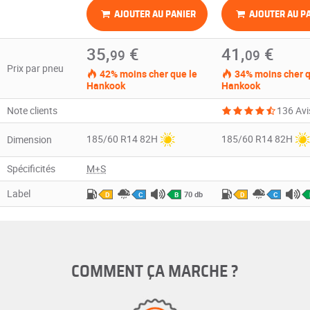
AJOUTER AU PANIER
AJOUTER AU P
35,
€
41,
€
99
09
Prix par pneu
42% moins cher que le
34% moins cher q
Hankook
Hankook
Note clients
136 Avi
185/60 R14 82H
185/60 R14 82H
Dimension
Spécificités
M+S
Label
70 db
D
C
B
D
C
COMMENT ÇA MARCHE ?