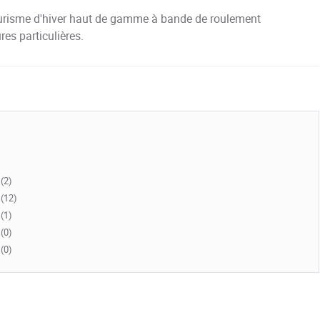
ourisme d'hiver haut de gamme à bande de roulement
res particulières.
(2)
(12)
(1)
(0)
(0)