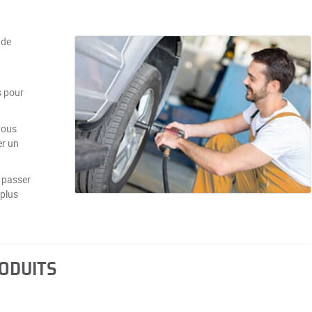
 de
s pour
vous
er un
 passer
 plus
RODUITS