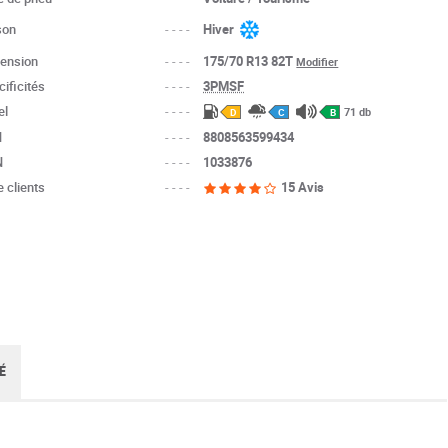
son
----
Hiver
ension
----
175/70 R13 82T
Modifier
ificités
----
3PMSF
el
----
71 db
D
C
B
N
----
8808563599434
N
----
1033876
 clients
----
15 Avis
É