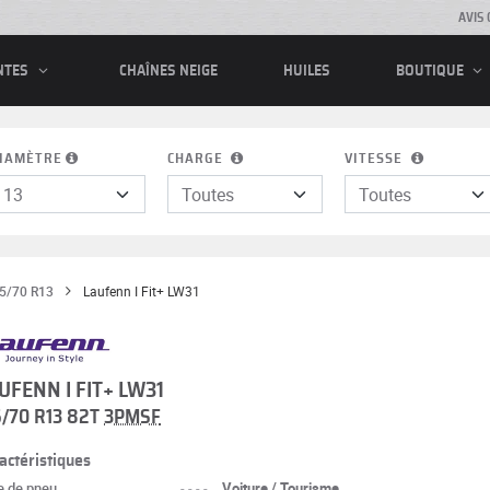
AVIS 
CHAÎNES NEIGE
HUILES
NTES
BOUTIQUE
IAMÈTRE
CHARGE
VITESSE
5/70 R13
Laufenn I Fit+ LW31
UFENN I FIT+ LW31
5/70 R13 82T
3PMSF
actéristiques
e de pneu
----
Voiture / Tourisme