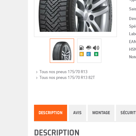
Sai
Dim
Spéc
Lab
EA
HS
D
C
B
Note
Tous nos pneus 175/70 R13
Tous nos pneus 175/70 R13 82T
DESCRIPTION
AVIS
MONTAGE
SÉCURIT
DESCRIPTION