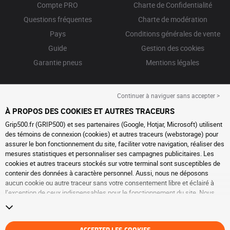
Compte PRO
Charte de Confidentialité
Questions fréquentes
Charte de modération
Pays
Conditions générales de vente
Guide
Gestion des cookies
Garantie pneus
Mentions légales
Continuer à naviguer sans accepter >
À PROPOS DES COOKIES ET AUTRES TRACEURS
Grip500.fr (GRIP500) et ses partenaires (Google, Hotjar, Microsoft) utilisent
des témoins de connexion (cookies) et autres traceurs (webstorage) pour
assurer le bon fonctionnement du site, faciliter votre navigation, réaliser des
mesures statistiques et personnaliser ses campagnes publicitaires. Les
cookies et autres traceurs stockés sur votre terminal sont susceptibles de
contenir des données à caractère personnel. Aussi, nous ne déposons
aucun cookie ou autre traceur sans votre consentement libre et éclairé à
l’exception de ceux indispensables pour le fonctionnement du site. Nous
conservons votre choix pendant 6 mois. Vous pouvez retirer votre
consentement à tout moment en vous rendant sur la
page cookies et autres
traceurs
. Vous pouvez choisir de continuer à naviguer sans accepter le