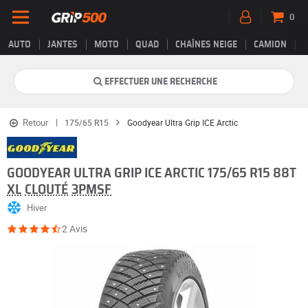
0
AUTO
JANTES
MOTO
QUAD
CHAÎNES NEIGE
CAMION
EFFECTUER UNE RECHERCHE
Retour
175/65 R15
Goodyear Ultra Grip ICE Arctic
GOODYEAR ULTRA GRIP ICE ARCTIC 175/65 R15 88T
XL
CLOUTÉ
3PMSF
Hiver
2 Avis