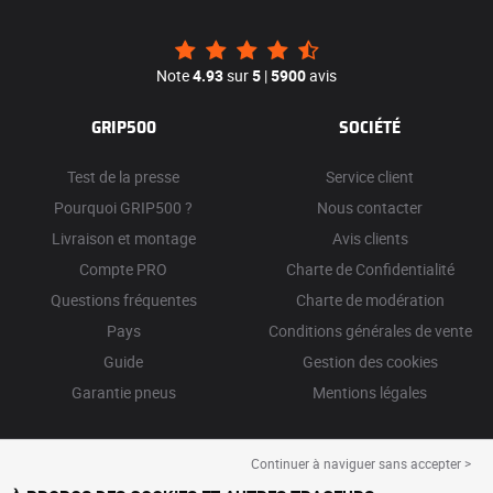
Note
4.93
sur
5
|
5900
avis
GRIP500
SOCIÉTÉ
Test de la presse
Service client
Pourquoi GRIP500 ?
Nous contacter
Livraison et montage
Avis clients
Compte PRO
Charte de Confidentialité
Questions fréquentes
Charte de modération
Pays
Conditions générales de vente
Guide
Gestion des cookies
Garantie pneus
Mentions légales
Continuer à naviguer sans accepter >