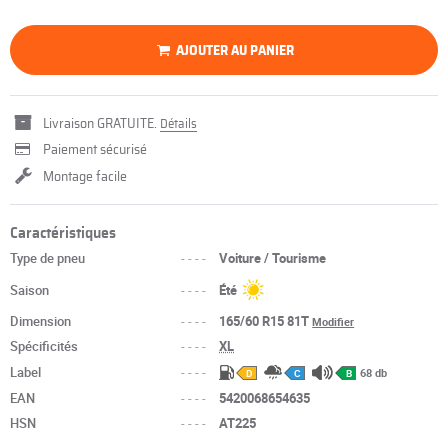
AJOUTER AU PANIER
Livraison GRATUITE.
Détails
Paiement sécurisé
Montage facile
Caractéristiques
Type de pneu
----
Voiture / Tourisme
Saison
----
Été
Dimension
----
165/60 R15 81T
Modifier
Spécificités
----
XL
Label
----
68 db
D
C
B
EAN
----
5420068654635
HSN
----
AT225