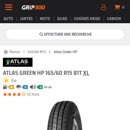
0
AUTO
JANTES
MOTO
QUAD
CHAÎNES NEIGE
CAMION
EFFECTUER UNE RECHERCHE
Retour
165/60 R15
Atlas Green HP
ATLAS GREEN HP 165/60 R15 81T
XL
Été
68 db
D
C
B
10 Avis