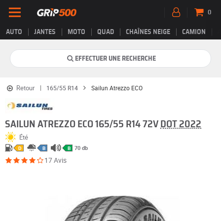
0
AUTO
JANTES
MOTO
QUAD
CHAÎNES NEIGE
CAMION
EFFECTUER UNE RECHERCHE
Retour
165/55 R14
Sailun Atrezzo ECO
SAILUN ATREZZO ECO 165/55 R14 72V
DOT 2022
Été
70 db
D
B
B
17 Avis