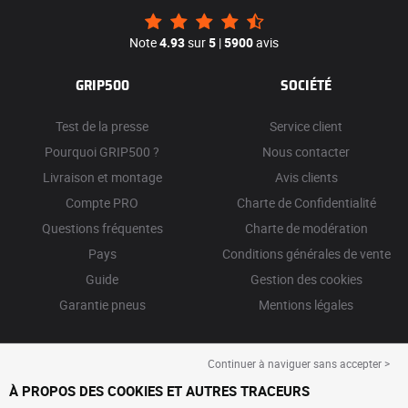
Note
4.93
sur
5
|
5900
avis
GRIP500
SOCIÉTÉ
Test de la presse
Service client
Pourquoi GRIP500 ?
Nous contacter
Livraison et montage
Avis clients
Compte PRO
Charte de Confidentialité
Questions fréquentes
Charte de modération
Pays
Conditions générales de vente
Guide
Gestion des cookies
Garantie pneus
Mentions légales
Continuer à naviguer sans accepter >
À PROPOS DES COOKIES ET AUTRES TRACEURS