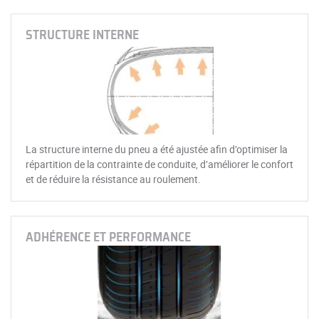
STRUCTURE INTERNE
La structure interne du pneu a été ajustée afin d’optimiser la
répartition de la contrainte de conduite, d’améliorer le confort
et de réduire la résistance au roulement.
ADHÉRENCE ET PERFORMANCE