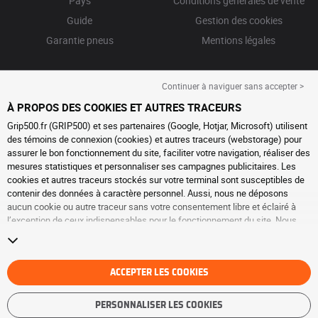
Pays
Conditions générales de vente
Guide
Gestion des cookies
Garantie pneus
Mentions légales
Continuer à naviguer sans accepter >
À PROPOS DES COOKIES ET AUTRES TRACEURS
Grip500.fr (GRIP500) et ses partenaires (Google, Hotjar, Microsoft) utilisent
des témoins de connexion (cookies) et autres traceurs (webstorage) pour
assurer le bon fonctionnement du site, faciliter votre navigation, réaliser des
mesures statistiques et personnaliser ses campagnes publicitaires. Les
cookies et autres traceurs stockés sur votre terminal sont susceptibles de
contenir des données à caractère personnel. Aussi, nous ne déposons
aucun cookie ou autre traceur sans votre consentement libre et éclairé à
l’exception de ceux indispensables pour le fonctionnement du site. Nous
conservons votre choix pendant 6 mois. Vous pouvez retirer votre
consentement à tout moment en vous rendant sur la
page cookies et autres
traceurs
. Vous pouvez choisir de continuer à naviguer sans accepter le
dépôt de cookies ou autres traceurs. Le refus ne fait pas obstacle à l’accès
ACCEPTER LES COOKIES
aux services GRIP500. Pour plus d’informations, nous vous invitons à
consulter
la page cookies et autres traceurs
.
PERSONNALISER LES COOKIES