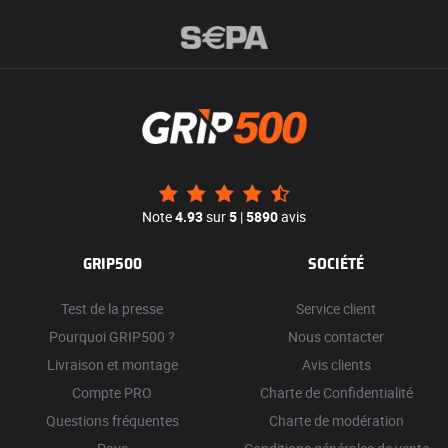
Note
4.93
sur
5
|
5890
avis
GRIP500
SOCIÉTÉ
Test de la presse
Service client
Pourquoi GRIP500 ?
Nous contacter
Livraison et montage
Avis clients
Compte PRO
Charte de Confidentialité
Questions fréquentes
Charte de modération