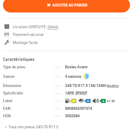
AJOUTER AU PANIER
Livraison GRATUITE.
Détails
Paiement sécurisé
Montage facile
Caractéristiques
Type de pneu
----
Essieu Avant
Saison
----
4 saisons
Dimension
----
245/70 R17.5 136/134M
Modifier
Spécificités
----
14PR
3PMSF
Label
----
67 db
C
C
A
EAN
----
8808563397474
HSN
----
3002584
Tous nos pneus 245/70 R17.5