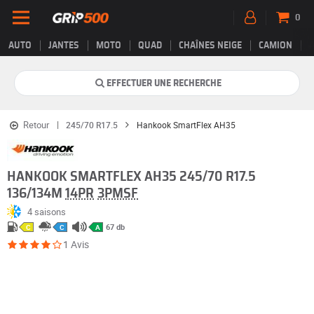
0
AUTO
JANTES
MOTO
QUAD
CHAÎNES NEIGE
CAMION
EFFECTUER UNE RECHERCHE
Retour
245/70 R17.5
Hankook SmartFlex AH35
HANKOOK SMARTFLEX AH35 245/70 R17.5
136/134M
14PR
3PMSF
4 saisons
67 db
C
C
A
1 Avis