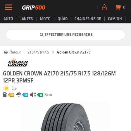
0
AUTO
JANTES
MOTO
QUAD
CHAÎNES NEIGE
CAMION
EFFECTUER UNE RECHERCHE
Retour
215/75 R17.5
Golden Crown AZ170
GOLDEN CROWN AZ170 215/75 R17.5 128/126M
12PR
3PMSF
Été
73 db
D
D
B