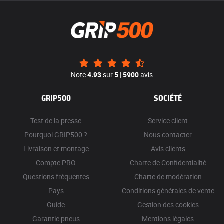
Note
4.93
sur
5
|
5900
avis
GRIP500
SOCIÉTÉ
Test de la presse
Service client
Pourquoi GRIP500 ?
Nous contacter
Livraison et montage
Avis clients
Compte PRO
Charte de Confidentialité
Questions fréquentes
Charte de modération
Pays
Conditions générales de vente
Guide
Gestion des cookies
Garantie pneus
Mentions légales