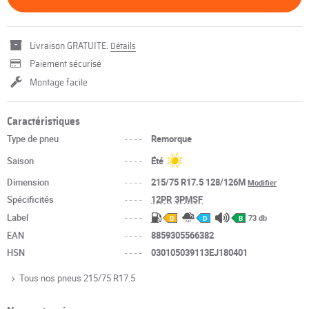
Livraison GRATUITE.
Détails
Paiement sécurisé
Montage facile
Caractéristiques
Type de pneu
----
Remorque
Saison
----
Été
Dimension
----
215/75 R17.5 128/126M
Modifier
Spécificités
----
12PR
3PMSF
Label
----
73 db
D
D
B
EAN
----
8859305566382
HSN
----
030105039113EJ180401
Tous nos pneus 215/75 R17.5