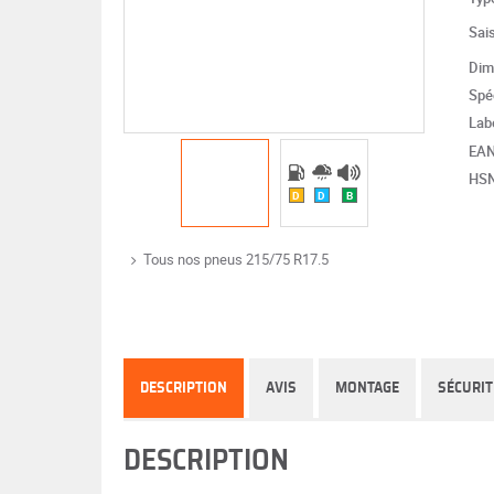
Sai
Dim
Spéc
Lab
EA
HS
D
D
B
Tous nos pneus 215/75 R17.5
DESCRIPTION
AVIS
MONTAGE
SÉCURIT
DESCRIPTION