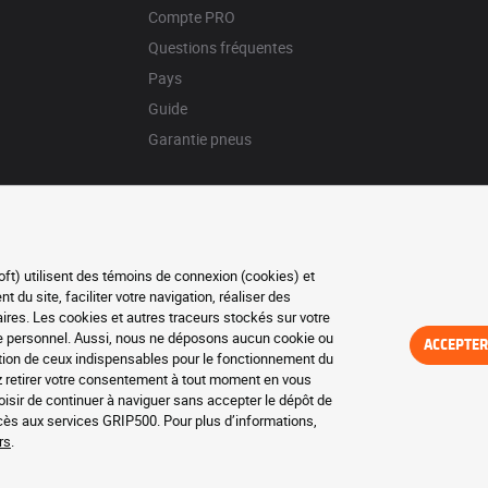
Compte PRO
Questions fréquentes
Pays
Guide
Garantie pneus
oft) utilisent des témoins de connexion (cookies) et
du site, faciliter votre navigation, réaliser des
res. Les cookies et autres traceurs stockés sur votre
re personnel. Aussi, nous ne déposons aucun cookie ou
ACCEPTER
eption de ceux indispensables pour le fonctionnement du
z retirer votre consentement à tout moment en vous
isir de continuer à naviguer sans accepter le dépôt de
ccès aux services GRIP500. Pour plus d’informations,
rs
.