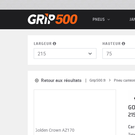
PNEUS
JA
LARGEUR
HAUTEUR
Retour aux résultats
Grip500.fr
Pneu camio
Gold
GO
215/
21
Car
Typ