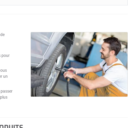
 de
s pour
vous
er un
 passer
 plus
RODUITS