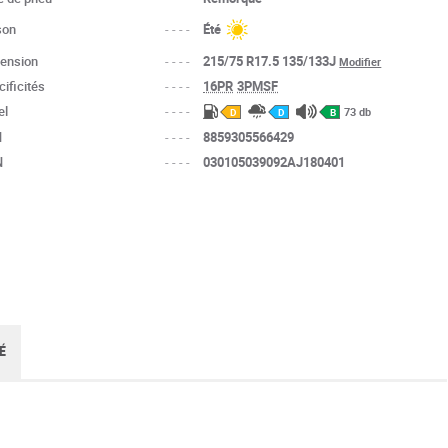
son
----
Été
ension
----
215/75 R17.5 135/133J
Modifier
73
ificités
----
16PR
3PMSF
el
----
73 db
D
D
B
N
----
8859305566429
N
----
030105039092AJ180401
É