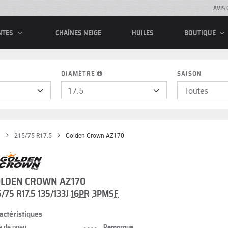
AVIS 
CHAÎNES NEIGE
HUILES
NTES
BOUTIQUE
DIAMÈTRE
SAISON
n
215/75 R17.5
Golden Crown AZ170
en Crown
LDEN CROWN AZ170
75 R17.5 135/133J
5/75 R17.5 135/133J
16PR
3PMSF
actéristiques
e de pneu
----
Remorque