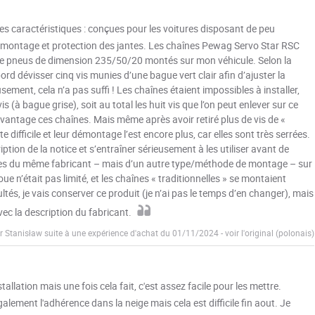
les caractéristiques : conçues pour les voitures disposant de peu
 de montage et protection des jantes. Les chaînes Pewag Servo Star RSC
 pneus de dimension 235/50/20 montés sur mon véhicule. Selon la
rd dévisser cinq vis munies d’une bague vert clair afin d’ajuster la
ent, cela n’a pas suffi ! Les chaînes étaient impossibles à installer,
 vis (à bague grise), soit au total les huit vis que l’on peut enlever sur ce
davantage ces chaînes. Mais même après avoir retiré plus de vis de «
e difficile et leur démontage l’est encore plus, car elles sont très serrées.
iption de la notice et s’entraîner sérieusement à les utiliser avant de
haînes du même fabricant – mais d’un autre type/méthode de montage – sur
ue n’était pas limité, et les chaînes « traditionnelles » se montaient
ltés, je vais conserver ce produit (je n’ai pas le temps d’en changer), mais
vec la description du fabricant.
r Stanisław suite à une expérience d'achat du 01/11/2024
-
voir l'original (polonais)
llation mais une fois cela fait, c'est assez facile pour les mettre.
 également l'adhérence dans la neige mais cela est difficile fin aout. Je