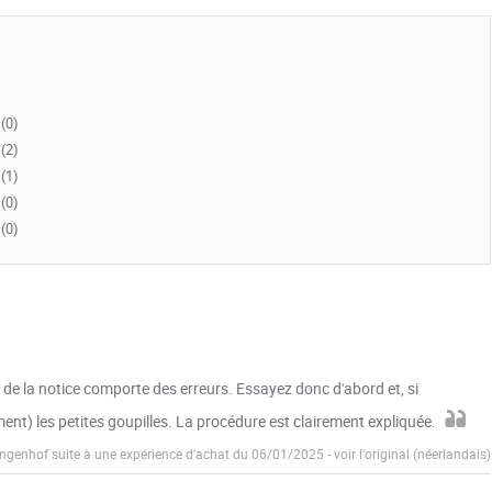
(0)
(2)
(1)
(0)
(0)
s de la notice comporte des erreurs. Essayez donc d'abord et, si
ment) les petites goupilles. La procédure est clairement expliquée.
angenhof suite à une expérience d'achat du 06/01/2025
-
voir l'original (néerlandais)