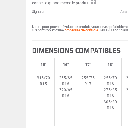
conseille quand meme le produit
Avis
Signaler
Note : pour pouvoir évaluer ce produit, vous devez préalablem
site font l'objet d'une
procédure de contrôle
. Les avis sont cla
DIMENSIONS COMPATIBLES
15"
16"
17"
18"
315/70
235/85
255/75
255/70
R15
R16
R17
R18
320/65
275/65
R16
R18
305/60
R18