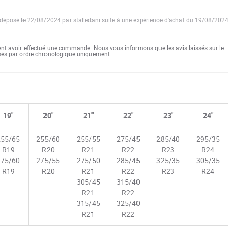
 déposé le 22/08/2024 par stalledani suite à une expérience d'achat du 19/08/2024
ent avoir effectué une commande. Nous vous informons que les avis laissés sur le
ssés par ordre chronologique uniquement.
19"
20"
21"
22"
23"
24"
255/65
255/60
255/55
275/45
285/40
295/35
R19
R20
R21
R22
R23
R24
275/60
275/55
275/50
285/45
325/35
305/35
R19
R20
R21
R22
R23
R24
305/45
315/40
R21
R22
315/45
325/40
R21
R22