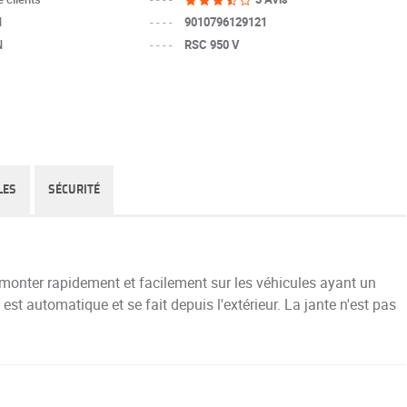
N
----
9010796129121
N
----
RSC 950 V
LES
SÉCURITÉ
onter rapidement et facilement sur les véhicules ayant un
t automatique et se fait depuis l'extérieur. La jante n'est pas