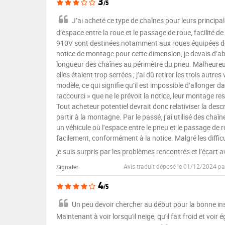
3
/5
J’ai acheté ce type de chaînes pour leurs principa
d’espace entre la roue et le passage de roue, facilité
910V sont destinées notamment aux roues équipées de
notice de montage pour cette dimension, je devais d’abo
longueur des chaînes au périmètre du pneu. Malheureusem
elles étaient trop serrées ; j’ai dû retirer les trois autres
modèle, ce qui signifie qu’il est impossible d’allonger 
raccourci » que ne le prévoit la notice, leur montage rest
Tout acheteur potentiel devrait donc relativiser la descr
partir à la montagne. Par le passé, j’ai utilisé des c
un véhicule où l’espace entre le pneu et le passage de ro
facilement, conformément à la notice. Malgré les difficu
je suis surpris par les problèmes rencontrés et l’écart a
Avis traduit déposé le 01/12/2024 pa
Signaler
4
/5
Un peu devoir chercher au début pour la bonne insta
Maintenant à voir lorsqu'il neige, qu'il fait froid et voir