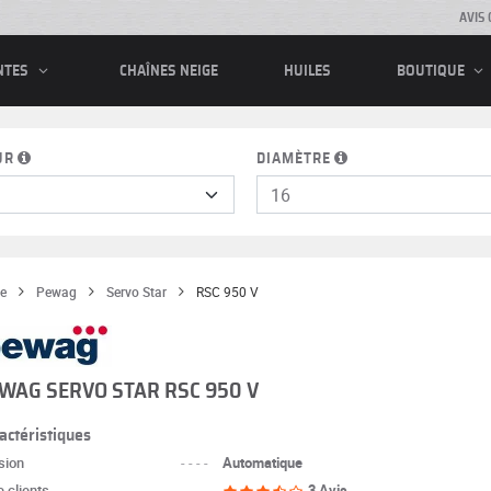
AVIS 
CHAÎNES NEIGE
HUILES
NTES
BOUTIQUE
UR
DIAMÈTRE
e
Pewag
Servo Star
RSC 950 V
WAG SERVO STAR RSC 950 V
actéristiques
sion
----
Automatique
 clients
----
3 Avis