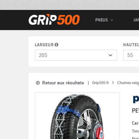
PNEUS
JA
LARGEUR
HAUTE
Retour aux résultats
Grip500.fr
Chaines neig
PE
Car
Ten
Note