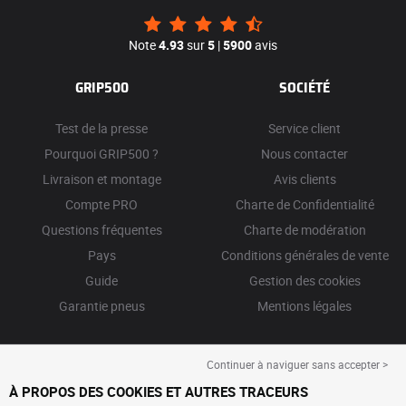
Note
4.93
sur
5
|
5900
avis
GRIP500
SOCIÉTÉ
Test de la presse
Service client
Pourquoi GRIP500 ?
Nous contacter
Livraison et montage
Avis clients
Compte PRO
Charte de Confidentialité
Questions fréquentes
Charte de modération
Pays
Conditions générales de vente
Guide
Gestion des cookies
Garantie pneus
Mentions légales
Continuer à naviguer sans accepter >
À PROPOS DES COOKIES ET AUTRES TRACEURS