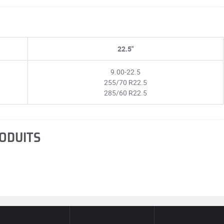
22.5"
9.00-22.5
255/70 R22.5
285/60 R22.5
RODUITS