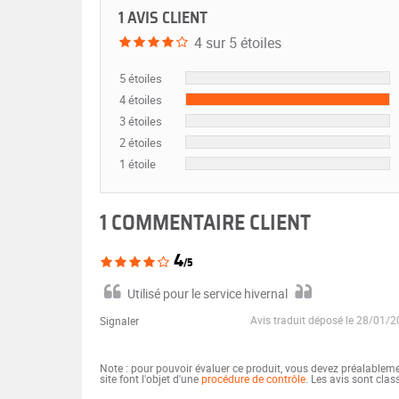
1 AVIS CLIENT
4 sur 5 étoiles
5 étoiles
4 étoiles
3 étoiles
2 étoiles
1 étoile
1 COMMENTAIRE CLIENT
4
/5
Utilisé pour le service hivernal
Avis traduit déposé le 28/01/
Signaler
Note : pour pouvoir évaluer ce produit, vous devez préalablem
site font l'objet d'une
procédure de contrôle
. Les avis sont cla