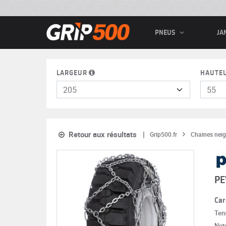
PNEUS
JA
LARGEUR
HAUTE
Retour aux résultats
Grip500.fr
Chaines neig
PE
Car
Ten
Note