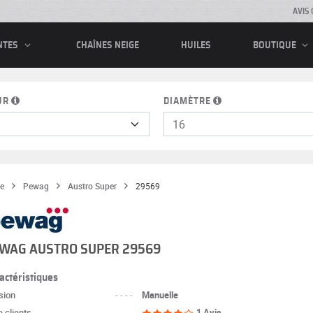
AVIS 
CHAÎNES NEIGE
HUILES
NTES
BOUTIQUE
UR
DIAMÈTRE
e
Pewag
Austro Super
29569
WAG AUSTRO SUPER 29569
actéristiques
sion
----
Manuelle
 clients
----
1 Avis