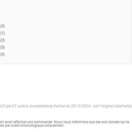
(0)
(1)
(0)
(0)
(0)
2025 par ET suite à une expérience d'achat du 29/12/2024
-
voir l'original (allemand)
ent avoir effectué une commande. Nous vous informons que les avis laissés sur le
ssés par ordre chronologique uniquement.