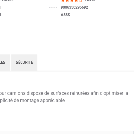
N
----
9006350295692
N
----
A88S
LES
SÉCURITÉ
r camions dispose de surfaces rainurées afin d'optimiser la
mplicité de montage appréciable.