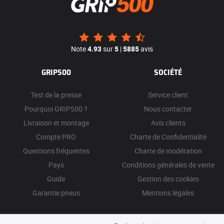
Note
4.93
sur
5
|
5885
avis
GRIP500
SOCIÉTÉ
Test de la presse
Service client
Pourquoi GRIP500 ?
Nous contacter
Livraison et montage
Avis clients
Compte PRO
Charte de Confidentialité
Questions fréquentes
Charte de modération
Pays
Conditions générales de vente
Guide
Gestion des cookies
Garantie pneus
Mentions légales