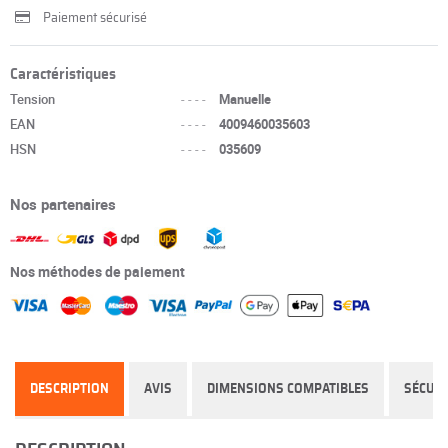
Paiement sécurisé
Caractéristiques
Tension
----
Manuelle
EAN
----
4009460035603
HSN
----
035609
Nos partenaires
Nos méthodes de paiement
DESCRIPTION
AVIS
DIMENSIONS COMPATIBLES
SÉCURI