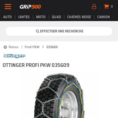
0
AUTO
JANTES
MOTO
QUAD
CHAÎNES NEIGE
CAMION
EFFECTUER UNE RECHERCHE
Retour
Profi PKW
035609
OTTINGER PROFI PKW 035609