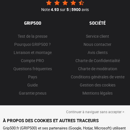
Note
4.93
sur
5
|
5900
avis
GRIP500
SOCIÉTÉ
Test de la presse
Service client
Pourquoi GRIP500 ?
Nous contacter
Livraison et montage
Avis clients
Compte PRO
Charte de Confidentialité
Questions fréquentes
Charte de modération
Pays
Conditions générales de vente
Guide
Gestion des cookies
Garantie pneus
Mentions légales
Continuer à naviguer sans accepter >
À PROPOS DES COOKIES ET AUTRES TRACEURS
Grip500.fr (GRIP500) et ses partenaires (Google, Hotjar, Microsoft) utilisent