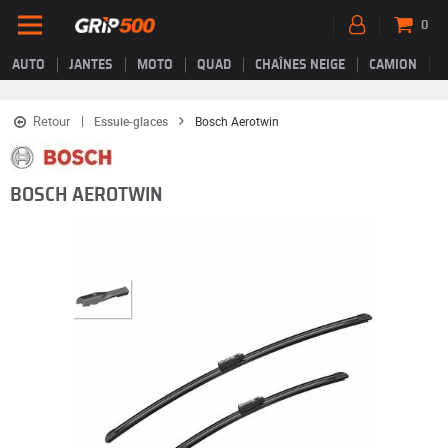
0
AUTO
JANTES
MOTO
QUAD
CHAÎNES NEIGE
CAMION
Retour
Essuie-glaces
Bosch Aerotwin
BOSCH AEROTWIN